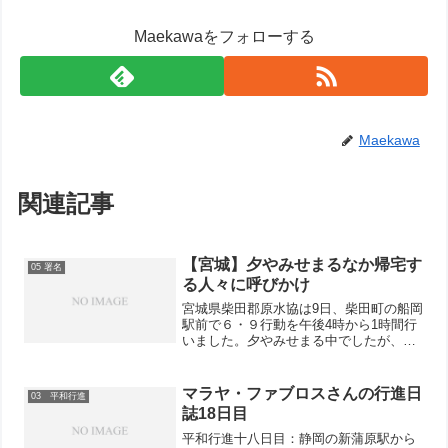
Maekawaをフォローする
Maekawa
関連記事
【宮城】夕やみせまるなか帰宅す
05 署名
る人々に呼びかけ
宮城県柴田郡原水協は9日、柴田町の船岡
駅前で６・９行動を午後4時から1時間行
いました。夕やみせまる中でしたが、電
車が着くたびに駅を出る帰宅者に「核兵
器廃絶の署名」をと呼びかけながら訴え
ました。参加者7人で17筆の署名が寄せ
マラヤ・ファブロスさんの行進日
03 平和行進
られました。11月...
誌18日目
平和行進十八日目：静岡の新蒲原駅から