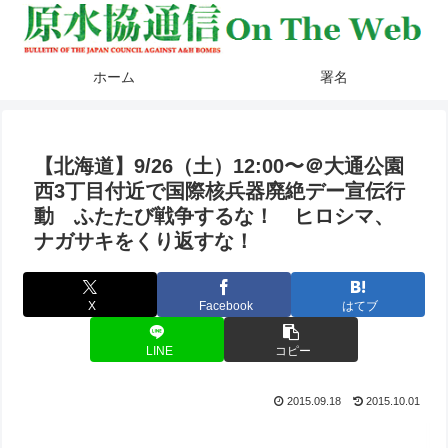
ホーム
署名
【北海道】9/26（土）12:00〜＠大通公園
西3丁目付近で国際核兵器廃絶デー宣伝行
動 ふたたび戦争するな！ ヒロシマ、
ナガサキをくり返すな！
X
Facebook
はてブ
LINE
コピー
2015.09.18
2015.10.01