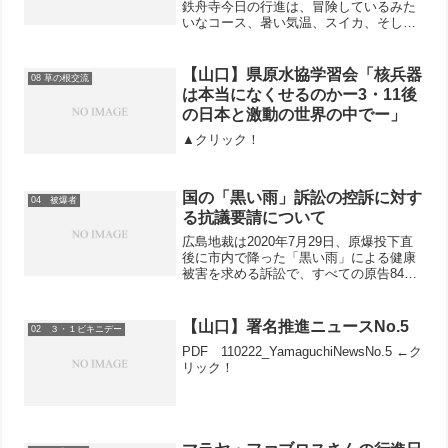
鉄舟寺今日の行進は、冒険しているみた
いなコース、暑い気温、スイカ、そして
いつもとはちょっと違う休憩の一日でし
た。清水駅から今日の行進のスタート地
点である新蒲原駅までは電車で向かいま
【山口】県原水協学習会「核兵器
08 草の根交流
した。がくじさんが駅へ向...
は本当になくせるのかー3・11後
の日本と激動の世界の中でー」
▲クリック！
国の「黒い雨」訴訟の控訴に対す
04 被爆者
る抗議要請について
広島地裁は2020年7月29日、原爆投下直
後に市内で降った「黒い雨」による健康
被害を求める訴訟で、すべての原告84人
について、被爆を認め、処分取り消しと
被爆手帳の交付を命じる判決を言い渡し
ました。これに対し、国は本日控訴に踏
【山口】署名推進ニュースNo.5
02 ３・１ビキニデー
み切りました。き...
PDF 110222_YamaguchiNewsNo.5 ←ク
リック！