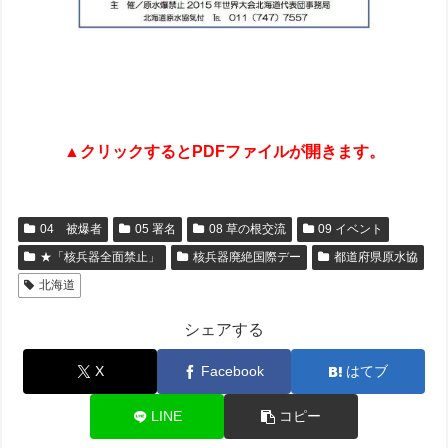
▲クリックするとPDFファイルが開きます。
04 被爆者
05 署名
08 草の根交流
09 イベント
★「核兵器全面禁止」
核兵器廃絶国際デー
都道府県原水協
北海道
シェアする
X
Facebook
はてブ
LINE
コピー