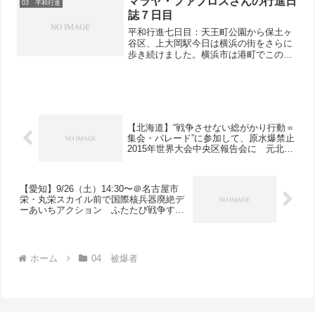
マラヤ・ファブロスさんの行進日
03 平和行進
誌７日目
平和行進七日目：天王町公園から保土ヶ
谷区、上大岡駅今日は横浜の街をさらに
歩き続けました。横浜市は港町でこの街
の中心部は多くの建物がヨーロッパ風で
す。佐藤良生さんという被爆者の方が今
日はご挨拶されました。彼は14歳の時に
被爆しました。1ヶ月後...
【北海道】“戦争させない総がかり行動＝
集会・パレード”に参加して、原水爆禁止
2015年世界大会中央区報告会に 元北海
道原爆訴訟原告団長が『手記・被爆者Ｙ
の生涯』を出版
【愛知】9/26（土）14:30〜＠名古屋市
栄・丸栄スカイル前で国際核兵器廃絶デ
ーあいちアクション ふたたび戦争する
な！ ヒロシマ、ナガサキをくり返す
な！
ホーム
04 被爆者