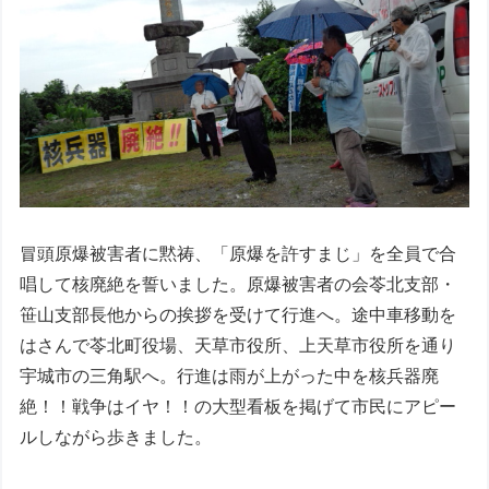
冒頭原爆被害者に黙祷、「原爆を許すまじ」を全員で合
唱して核廃絶を誓いました。原爆被害者の会苓北支部・
笹山支部長他からの挨拶を受けて行進へ。途中車移動を
はさんで苓北町役場、天草市役所、上天草市役所を通り
宇城市の三角駅へ。行進は雨が上がった中を核兵器廃
絶！！戦争はイヤ！！の大型看板を掲げて市民にアピー
ルしながら歩きました。