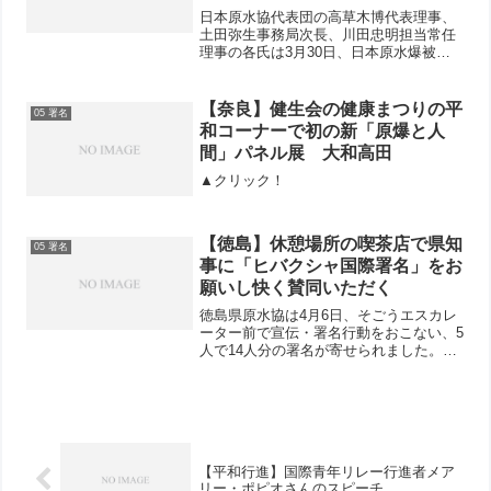
要！」
日本原水協代表団の高草木博代表理事、
土田弥生事務局次長、川田忠明担当常任
理事の各氏は3月30日、日本原水爆被害
者団体協議会（日本被団協）の藤森俊希
事務局次長とともにキム・ウォンス国連
軍縮担当上級代表を訪ね、懇談しまし
【奈良】健生会の健康まつりの平
05 署名
た。最初に高草木代表理事...
和コーナーで初の新「原爆と人
間」パネル展 大和高田
▲クリック！
【徳島】休憩場所の喫茶店で県知
05 署名
事に「ヒバクシャ国際署名」をお
願いし快く賛同いただく
徳島県原水協は4月6日、そごうエスカレ
ーター前で宣伝・署名行動をおこない、5
人で14人分の署名が寄せられました。署
名をしてくださった方は、「日本政府の
交渉会議不参加の態度は唯一の被爆国と
して恥ずかしい」「日本政府は圧力があ
っても、命が一番と...
【平和行進】国際青年リレー行進者メア
リー・ポピオさんのスピーチ