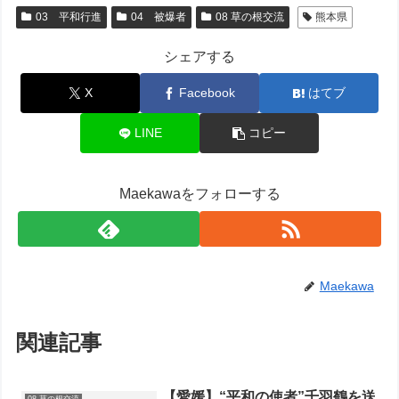
03 平和行進
04 被爆者
08 草の根交流
熊本県
シェアする
X
Facebook
はてブ
LINE
コピー
Maekawaをフォローする
Maekawa
関連記事
【愛媛】“平和の使者”千羽鶴を送