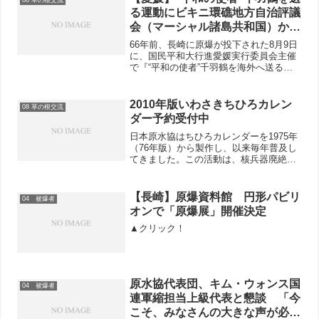
08 草の根交流
る運動にビキニ環礁地方自治評議
会（マーシャル諸島共和国）から
お礼メール届く
66年前、長崎に原爆が投下された8月9日
に、国民平和大行進愛媛実行委員会主催
で『“平和の使者”千羽鶴を海外へ送る集
い』が開かれ、マーシャル諸島のビキニ
環礁地方自治評議会に千羽鶴が送られま
した。愛媛労連青年部のブログ→「“平和
2010年版いわさきちひろカレン
08 草の根交流
の使者”千羽鶴を...
ダー予約受付中
日本原水協はちひろカレンダーを1975年
（76年版）から製作し、以来毎年普及し
てきました。この活動は、核兵器廃絶と
被爆者援護・連帯の共同を草の根にひろ
げるうえで重要な役割を果たしていま
す。ぜひ積極的な活用をお願い致しま
【長崎】原爆資料館 円形パビリ
04 被爆者
す。▲2010年版ちひ...
オンで「原爆展」開催決定
▲クリック！
原水協代表団、キム・ウォンス国
04 被爆者
連軍縮担当上級代表と懇談 「今
こそ、みなさんの大きな声が必