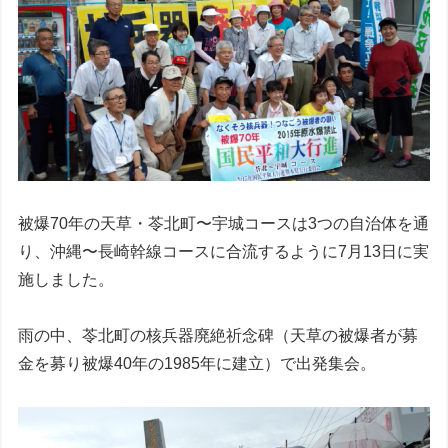
被爆70年の天草・苓北町〜宇城コースは3つの自治体を通
り、沖縄〜長崎幹線コースに合流するように7月13日に実
施しました。
雨の中、苓北町の核兵器廃絶祈念碑（天草の被爆者が募
金を募り被爆40年の1985年に建立）で出発集会。