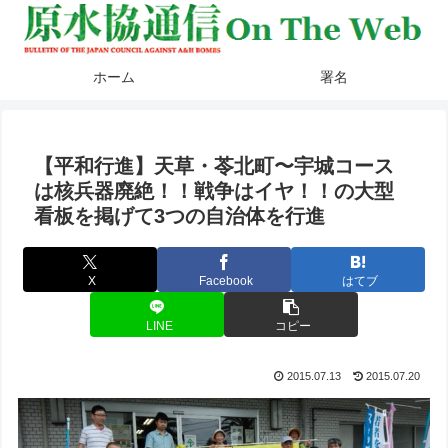
ホーム
署名
【平和行進】天草・苓北町〜宇城コース
は核兵器廃絶！！戦争はイヤ！！の大型
看板を掲げて3つの自治体を行進
X
Facebook
はてブ
LINE
コピー
2015.07.13
2015.07.20