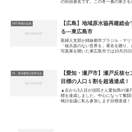
の街頭署名です。この冬一番の寒さを運
【広島】地域原水協再建総会
NPT再検討会議
る―東広島市
新婦人支部が姉妹都市ブラジル・マリ
「核兵器のない世界を」署名を贈り、
写真展を開いた東広島市では10月25日
【愛知・瀬戸市】瀬戸反核セ
01 原水爆禁止世界大会
目標の人口１割を超過達成！
▲左から3人目が須田さん愛知県の瀬戸
標を達成しました。中心になって奮闘
検討会議に私も参加します目標達成！！13