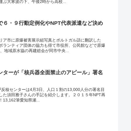
ぶ大寒波の下、午後2時から高校...
で６・９行動定例化やNPT代表派遣など決め
リア市に原爆被害展示組写真とポルトガル語に翻訳した
ボランティア団体の協力も得て市役所、公民館などで原爆
、地域原水協の再建総会が同市中央...
ンターが「核兵器全面禁止のアピール」署名
反核センターは4月3日、人口１割の13,000人分の署名目
した須田雅子さんの手記を紹介します。２０１５年NPT再
,162筆愛知県瀬...