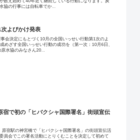
）が数え始めて40年近く継続している行動になります。炭
水協の行事には自転車でか...
1次よびかけ発表
任理事会決定にもとづく10月の全国いっせい行動第1次のよ
達成めざす全国いっせい行動の成功を（第一次：10月6日、
水協のみなさん20...
4
！
原宿で初の「ヒバクシャ国際署名」街頭宣伝
日、原宿駅の神宮橋で「ヒバクシャ国際署名」の街頭宣伝活
行委員会でこの署名活動にとりくむことを決定して初めて