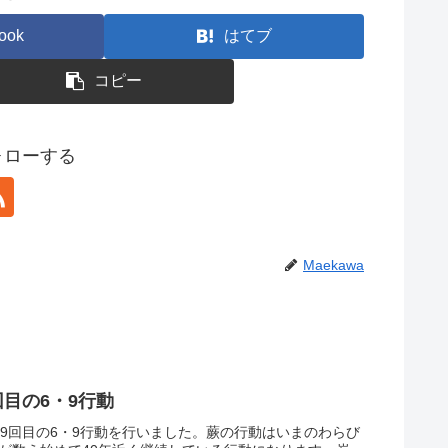
ook
はてブ
コピー
フォローする
Maekawa
回目の6・9行動
69回目の6・9行動を行いました。蕨の行動はいまのわらび