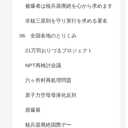
被爆者は核兵器廃絶を心から求めます
非核三原則を守り実行を求める署名
06 全国各地のとりくみ
21万羽おりづるプロジェクト
NPT再検討会議
六ヶ所村再処理問題
原子力空母母港化反対
原爆展
核兵器廃絶国際デー