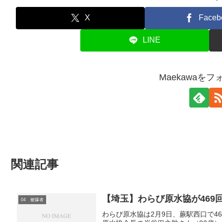
X
Faceb
LINE
Maekawaを
関連記事
【埼玉】わらび原水協が469
04 被爆者
わらび原水協は2月9日、蕨駅西口で4