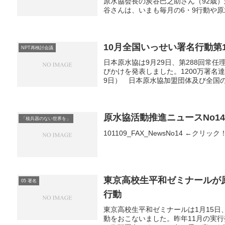
原水協会長の炭谷巴之助さん（92歳
谷さんは、いまも毎月の6・9行動や原
10月全国いっせい署名行動第
NPT再検討会議
日本原水協は9月29日、第288回常
びかけを発表しました。1200万署名
9日） 日本原水協加盟団体及び全国の原
原水協活動推進ニュースNo1
「核兵器のない世界を」
101109_FAX_NewsNo14 ←クリック
東京高校生平和ゼミナールが
05 署名
行動
東京高校生平和ゼミナールは1月15
動をおこないました。昨年11月の実