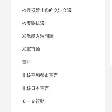
核兵器禁止条約交渉会議
核実験抗議
米艦船入港問題
米軍再編
青年
非核平和都市宣言
非核日本宣言
６・９行動