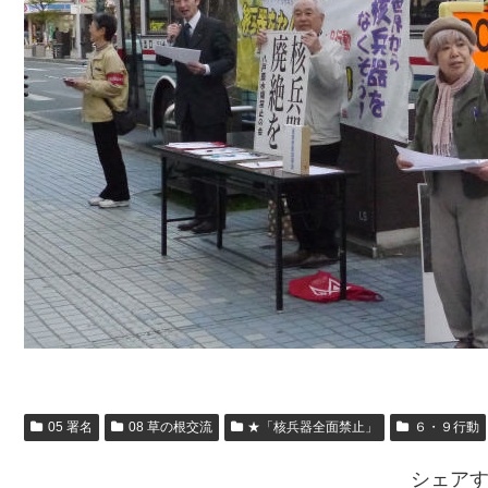
05 署名
08 草の根交流
★「核兵器全面禁止」
６・９行動
シェア