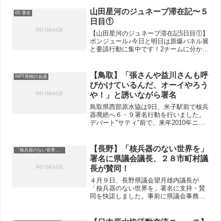
山田星河のジュネーブ滞在記〜５
05 署名
日目①
【山田星河のジュネーブ滞在記5日目①】
ボンジュール♪今日と明日は原爆パネル展
と要請行動に集中です！2チームに分かれ
て、私はジュネーブ大学での原爆パネル
展に行ってきました。ジュネーブ大学の
旧市街の方のキャンパスで、行き交う学
【鳥取】「張さんや益川さんも呼
NPT再検討会議
生や先生たちに、「...
びかけているんだ、オーイやろう
や！」と誘いながら署名
鳥取県西部原水協は9日、米子駅前で核兵
器廃絶へ６・９署名行動を行いました。
デパート"サティ"前で、来年2010年ニュ
ーヨークで行われるNPT再検討会議へ向
けて「核兵器のない世界を」国際署名を
買い物客や学生等に呼びかけました。共
【長野】「核兵器のない世界を」
「核兵器のない世界を」
産党米子市議、...
署名に県議会議長、２８市町村議
長が賛同！
４月９日、長野県議会望月雄内議長が
「核兵器のない世界を」署名に支持・賛
同を快諾しました。事前に県議会事務局
と調整したうえで、今日面談しての要請
になったものです。県原水協からは堀内
事務局長、遠藤事務局次長と窪田事務局