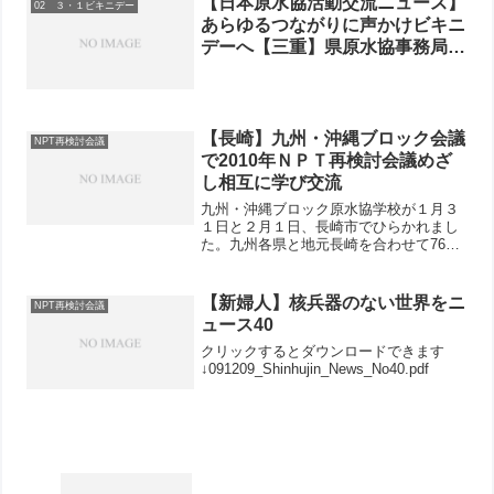
【日本原水協活動交流ニュース】
02 ３・１ビキニデー
次長の３名で議長室を訪ねま...
あらゆるつながりに声かけビキニ
デーへ【三重】県原水協事務局長
のつながりで参加が増える【群
馬】平和運動などの後継者づくり
も視野に入れ
【長崎】九州・沖縄ブロック会議
NPT再検討会議
で2010年ＮＰＴ再検討会議めざ
し相互に学び交流
九州・沖縄ブロック原水協学校が１月３
１日と２月１日、長崎市でひらかれまし
た。九州各県と地元長崎を合わせて76人
が参加しました。
【新婦人】核兵器のない世界をニ
NPT再検討会議
ュース40
クリックするとダウンロードできます
↓091209_Shinhujin_News_No40.pdf