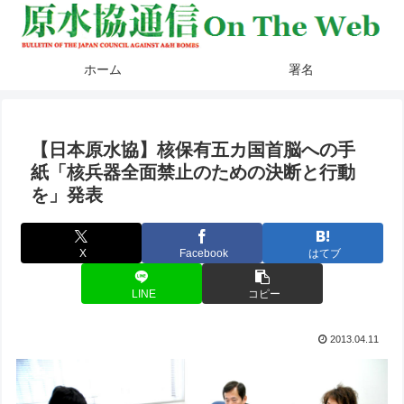
ホーム
署名
【日本原水協】核保有五カ国首脳への手
紙「核兵器全面禁止のための決断と行動
を」発表
X
Facebook
はてブ
LINE
コピー
2013.04.11