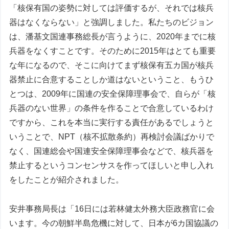
「核保有国の姿勢に対しては評価するが、それでは核兵
器はなくならない」と強調しました。私たちのビジョン
は、潘基文国連事務総長が言うように、2020年までに核
兵器をなくすことです。そのために2015年はとても重要
な年になるので、そこに向けてまず核保有五カ国が核兵
器禁止に合意することしか道はないということ、もうひ
とつは、2009年に国連の安全保障理事会で、自らが「核
兵器のない世界」の条件を作ることで合意しているわけ
ですから、これを本当に実行する責任があるでしょうと
いうことで、NPT（核不拡散条約）再検討会議ばかりで
なく、国連総会や国連安全保障理事会などで、核兵器を
禁止するというコンセンサスを作ってほしいと申し入れ
をしたことが紹介されました。
安井事務局長は「16日には若林健太外務大臣政務官に会
います。今の朝鮮半島危機に対して、日本が6カ国協議の