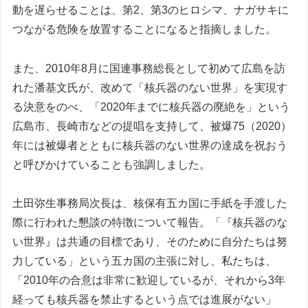
動を遅らせることは、第2、第3のヒロシマ、ナガサキに
つながる危険を放置することになると指摘しました。
また、2010年8月に国連事務総長として初めて広島を訪
れた潘基文氏が、改めて「核兵器のない世界」を実現す
る決意をのべ、「2020年までに核兵器の廃絶を」という
広島市、長崎市などの提唱を支持して、被爆75（2020）
年には被爆者とともに核兵器のない世界の達成を祝おう
と呼びかけていることも強調しました。
土田弥生事務局次長は、核保有五カ国に手紙を手渡した
際に行われた懇談の特徴について報告。「『核兵器のな
い世界』は共通の目標であり、そのために自分たちは努
力している」という五カ国の主張に対し、私たちは、
「2010年の合意は非常に歓迎しているが、それから3年
経っても核兵器を禁止するという点では進展がない」