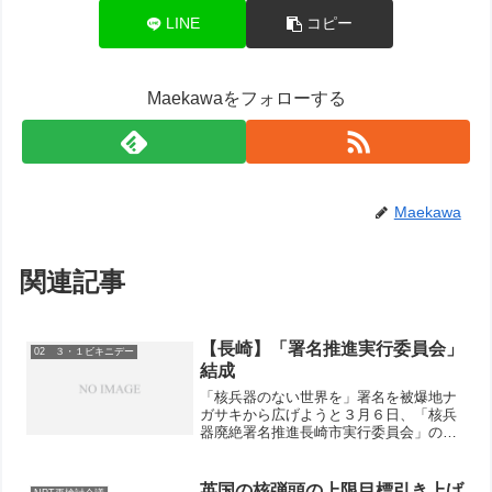
LINE
コピー
Maekawaをフォローする
Maekawa
関連記事
【長崎】「署名推進実行委員会」
02 ３・１ビキニデー
結成
「核兵器のない世界を」署名を被爆地ナ
ガサキから広げようと３月６日、「核兵
器廃絶署名推進長崎市実行委員会」の結
成総会が長崎市内で開かれました。
英国の核弾頭の上限目標引き上げ