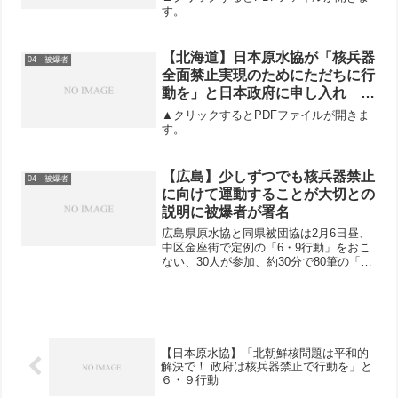
す。
【北海道】日本原水協が「核兵器
04 被爆者
全面禁止実現のためにただちに行
動を」と日本政府に申し入れ
6・9行動 で青年が被爆者の思い
▲クリックするとPDFファイルが開きま
を受け継ぎ核兵器廃絶と憲法違反
す。
の戦争法廃止を訴える
【広島】少しずつでも核兵器禁止
04 被爆者
に向けて運動することが大切との
説明に被爆者が署名
広島県原水協と同県被団協は2月6日昼、
中区金座街で定例の「6・9行動」をおこ
ない、30人が参加、約30分で80筆の「核
兵器全面禁止のアピール」署名、2070円
の募金が寄せられました。自分も被爆者
という70代の女性は、「こんなことをし
ても力に...
【日本原水協】「北朝鮮核問題は平和的
解決で！ 政府は核兵器禁止で行動を」と
６・９行動