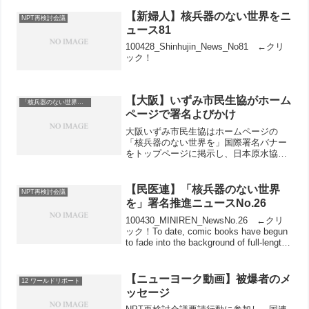
【新婦人】核兵器のない世界をニ
NPT再検討会議
ュース81
100428_Shinhujin_News_No81 ←クリ
ック！
【大阪】いずみ市民生協がホーム
「核兵器のない世界を」
ページで署名よびかけ
大阪いずみ市民生協はホームページの
「核兵器のない世界を」国際署名バナー
をトップページに掲示し、日本原水協の
オンライン署名ページにリンクを張って
います。▲大阪いずみ市民生協ホームペ
ージのトップページにアップされた「核
【民医連】「核兵器のない世界
NPT再検討会議
兵器のない世界を」国際署名...
を」署名推進ニュースNo.26
100430_MINIREN_NewsNo.26 ←クリ
ック！To date, comic books have begun
to fade into the background of full-length
movies. But we...
【ニューヨーク動画】被爆者のメ
12 ワールドリポート
ッセージ