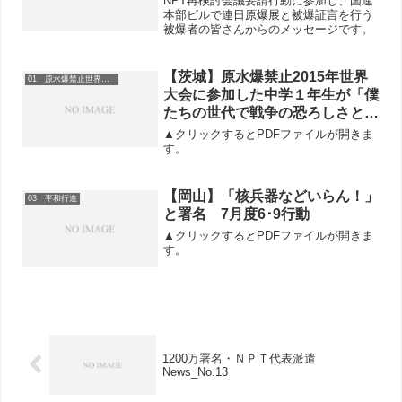
NPT再検討会議要請行動に参加し、国連
本部ビルで連日原爆展と被爆証言を行う
被爆者の皆さんからのメッセージです。
【茨城】原水爆禁止2015年世界
01 原水爆禁止世界大会
大会に参加した中学１年生が「僕
たちの世代で戦争の恐ろしさと被
爆者の被爆体験を引き継ぎ、戦争
▲クリックするとPDFファイルが開きま
をしようとする日本を変えたい」
す。
と感想寄せる。
【岡山】「核兵器などいらん！」
03 平和行進
と署名 7月度6･9行動
▲クリックするとPDFファイルが開きま
す。
1200万署名・ＮＰＴ代表派遣
News_No.13