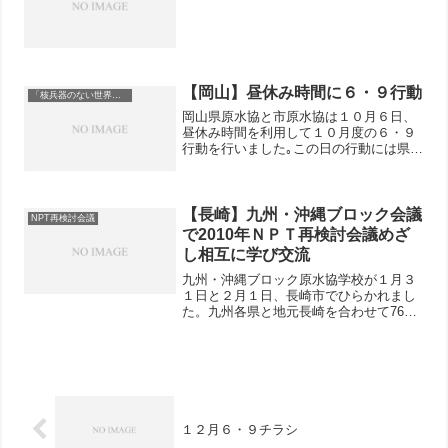
【岡山】昼休み時間に６・９行動
「核兵器のない世界を」
岡山県原水協と市原水協は１０月６日、
昼休み時間を利用して１０月度の６・９
行動を行いました｡この日の行動には県労
会議、高教組、医労連、平和委員会、県
人権連、新婦人、市原水協から８人が参
加、３０分の行動でしたが、２１筆の署
名がよせられました。
【長崎】九州・沖縄ブロック会議
NPT再検討会議
で2010年ＮＰＴ再検討会議めざ
し相互に学び交流
九州・沖縄ブロック原水協学校が１月３
１日と２月１日、長崎市でひらかれまし
た。九州各県と地元長崎を合わせて76人
が参加しました。
１２月６・９チラシ