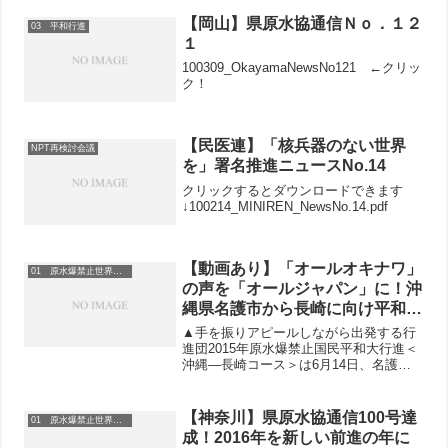
【岡山】県原水協通信Ｎｏ．１２
03 平和行進
１
100309_OkayamaNewsNo121 ←クリッ
ク！
【民医連】「核兵器のない世界
NPT再検討会議
を」署名推進ニュースNo.14
クリックするとダウンロードできます
↓100214_MINIREN_NewsNo.14.pdf
【動画あり】「オールオキナワ」
01 原水爆禁止世界大会
の声を「オールジャパン」に！沖
縄県名護市から長崎に向け平和行
進が出発
▲手を振りアピールしながら出発する行
進団2015年原水爆禁止国民平和大行進＜
沖縄―長崎コース＞は6月14日、名護市
大浦の道の駅「わんさか大浦パーク」か
らスタートしました。▲佐事安夫沖縄県
原水協事務局長180人が集まった出発集
【神奈川】県原水協通信100号達
01 原水爆禁止世界大会
会では、佐事安夫...
成！2016年を新しい前進の年に