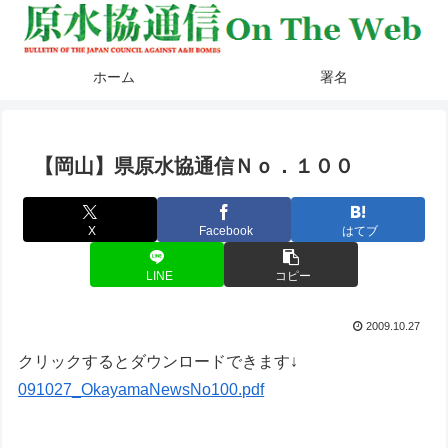
ホーム
署名
【岡山】県原水協通信Ｎｏ．１００
X
Facebook
はてブ
LINE
コピー
2009.10.27
クリックするとダウンロードできます↓
091027_OkayamaNewsNo100.pdf