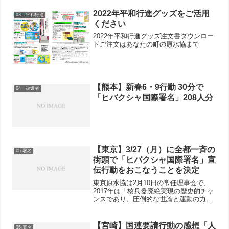
2022年平和行進グッズをご活用
03 平和行進
ください
2022年平和行進グッズ注文書ダウンロー
ドご注文はあなたの町の原水協まで
【熊本】新春6・9行動 30分で
04 被爆者
「ヒバクシャ国際署名」208人分
【東京】3/27（月）に全都一斉の
05 署名
街頭で「ヒバクシャ国際署名」宣
伝行動をおこなうことを決定
東京原水協は2月10日の常任理事会で、
2017年は「核兵器廃絶実現の歴史的チャ
ンスであり、圧倒的な世論と運動の力で
情勢を切り開く」ことを確認し、そのた
めに、当面3月27日（月）には、全都一
斉の街頭署名宣伝行動をおこなうことを
【宮崎】国連要請行動の感想「人
05 署名