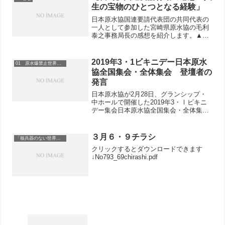
決めました。「東...
生の宝物のひとつとなる経験」
日本原水協国連要請代表団の共同代表の
一人として参加した宮崎県原水協の毛利
泰之事務局長の感想を紹介します。▲ア
ンゲラ・ケイン国連軍縮問題担当上級代
表に活動紹介する毛利さん（国連軍縮局
ホームページより）国連ビル入館の手荷
2019年3・1ビキニデー日本原水
01 原水爆禁止世界大会
物検査、パスカードを検査...
協全国集会・全体集会 登壇者の
発言
日本原水協が2月28日、グランシップ・
中ホールで開催した2019年3・Ⅰビキニ
デー集会日本原水協全国集会・全体集会
で舞台に登壇して発言した方々のスピー
チを紹介します。国際交流会議（2月27
日）の主な報告や発言はコチラ
３月６・９チラシ
「核兵器のない世界を」
クリックするとダウンロードできます
↓No793_69chirashi.pdf