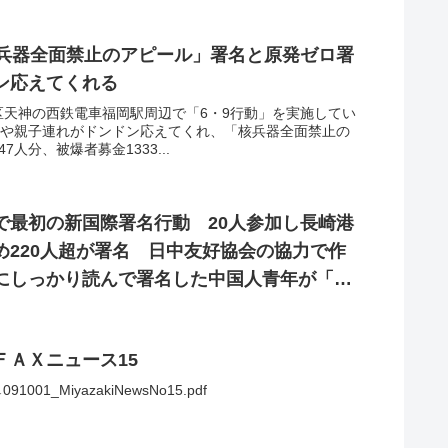
核兵器全面禁止のアピール」署名と原発ゼロ署
ン応えてくれる
区天神の西鉄電車福岡駅周辺で「6・9行動」を実施してい
学生や親子連れがドンドン応えてくれ、「核兵器全面禁止の
人分、被爆者募金1333...
で最初の新国際署名行動 20人参加し長崎港
め220人超が署名 日中友好協会の協力で作
にしっかり読んで署名した中国人青年が「we
ＦＡＸニュース15
_MiyazakiNewsNo15.pdf