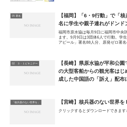
【福岡】「6・9行動」で「
05 署名
名に学生や親子連れがドンド
福岡市原水協は毎月9日に福岡市中央
ます。9月9日は3団体6人で行動。
アピール」署名88人分、原発ゼロ署名47
【長崎】県原水協が平和公園
02 ３・１ビキニデー
の大型客船からの観光客はじ
成した中国語の「訴え」配布
need peace！」
【宮崎】核兵器のない世界を
「核兵器のない世界を」
クリックするとダウンロードできます↓091001