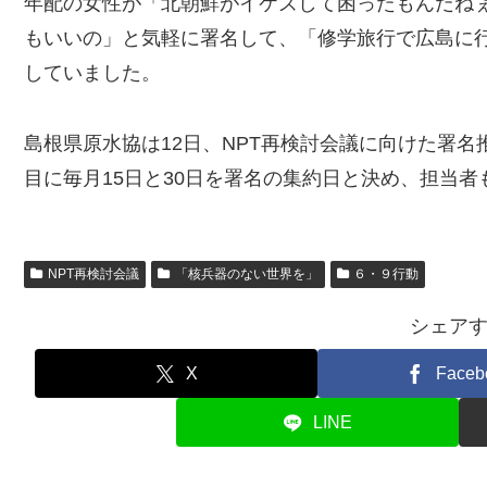
年配の女性が「北朝鮮がイケズして困ったもんだね
もいいの」と気軽に署名して、「修学旅行で広島に
していました。
島根県原水協は12日、NPT再検討会議に向けた署
目に毎月15日と30日を署名の集約日と決め、担当
NPT再検討会議
「核兵器のない世界を」
６・９行動
シェア
X
Faceb
LINE