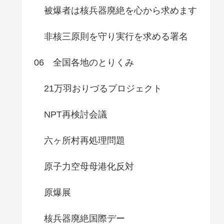
被爆者は核兵器廃絶を心から求めます
非核三原則を守り実行を求める署名
06 全国各地のとりくみ
21万羽おりづるプロジェクト
NPT再検討会議
六ヶ所村再処理問題
原子力空母母港化反対
原爆展
核兵器廃絶国際デー