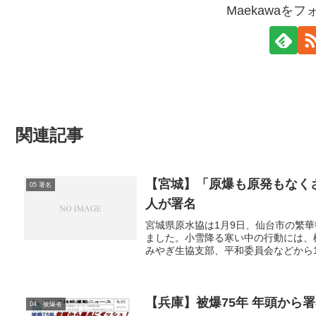
Maekawaを
関連記事
【宮城】「原爆も原発もなく
05 署名
人が署名
宮城県原水協は1月9日、仙台市の繁
ました。小雪降る寒い中の行動には、
みやぎ生協支部、平和委員会などから11
【兵庫】被爆75年 年頭から
04 被爆者