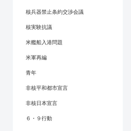
核兵器禁止条約交渉会議
核実験抗議
米艦船入港問題
米軍再編
青年
非核平和都市宣言
非核日本宣言
６・９行動