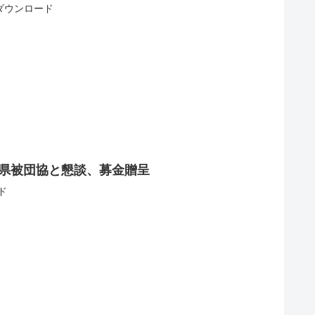
5ダウンロード
 県被団協と懇談、募金贈呈
ド