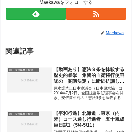
Maekawaをフォローする
Maekawa
関連記事
【動画あり】憲法９条を抹殺する
01 原水爆禁止世界大会
歴史的暴挙 集団的自衛権行使容
認の「閣議決定」に断固抗議し、
即時撤回を要求する決議を出し、
原水爆禁止日本協議会（日本原水協）は
首相官邸前で緊急行動−日本原水
2014年7月2日、全国担当常任理事会を開
き、安倍首相宛の「憲法9条を抹殺する歴
協全国担当常任理事会
史的暴挙 集団的自衛権行使容認の『閣
議決定』に断固抗議し、即時撤回を要求
する」を決議しました。【抗議】憲法９
【平和行進】北海道→東京（内
01 原水爆禁止世界大会
条を抹殺する歴史...
陸）コース通し行進者 五十嵐成
臣日誌1（5/4-5/11）