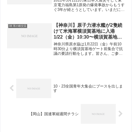
2011年3月11日の東日本大震災そして東
京電力福島第1原発の爆発事故からもうす
ぐ3年が経とうとしています。いまだに放
射性物質は放出され続け、何億ベクレル
という汚染水が地下水や海に流れ出てい
ます。安倍総理は「汚染水はコントロー
【神奈川】原子力潜水艦が2隻続
08 草の根交流
ルされている」...
けて米海軍横須賀基地に入港
1/22（金）10:30〜横須賀基地ゲ
ート前集合で抗議の要請行動にご
神奈川県原水協は1月22日（金）午前10
参加ください
時30分より横須賀基地ゲート前集合で抗
議の要請行動をします。皆さん、ご参加
ください。なお、参加できない皆さん、
FAXでの抗議を下記の連絡先へよろしく
お願いします。アメリカ大使館政治
部 03-322...
10・23全国青年大集会にブースを出しま
す
【岡山】国連軍縮週間チラシ