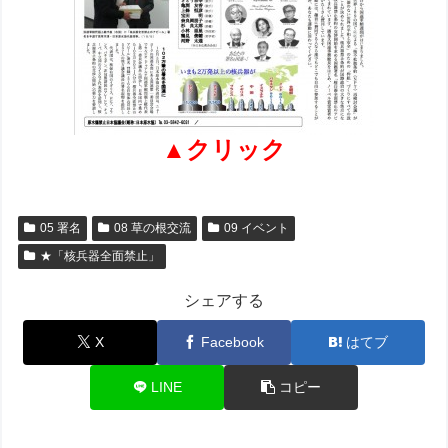
▲クリック
05 署名
08 草の根交流
09 イベント
★「核兵器全面禁止」
シェアする
X
Facebook
はてブ
LINE
コピー