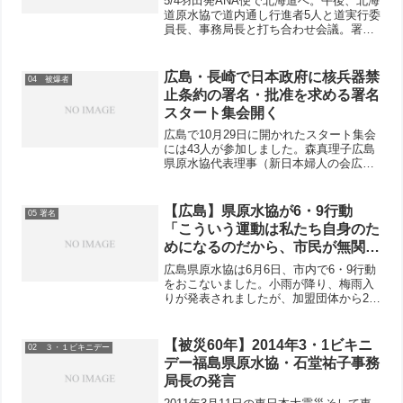
5/4羽田発ANA便で北海道へ。午後、北海
道原水協で道内通し行進者5人と道実行委
員長、事務局長と打ち合わせ会議。署
名、ペナントの扱い、自治体訪問など打
ち合わせ後、通し行進者の集合写真。5/5
朝7時30分発特急「宗谷」で稚内へ。稚
広島・長崎で日本政府に核兵器禁
04 被爆者
内港からフェ...
止条約の署名・批准を求める署名
スタート集会開く
広島で10月29日に開かれたスタート集会
には43人が参加しました。森真理子広島
県原水協代表理事（新日本婦人の会広島
県本部会長）の司会で進行し、最初に原
爆犠牲者に黙祷しました。神部泰代表理
事は、セントビンセント・グレナディー
【広島】県原水協が6・9行動
05 署名
ンのラルフ・ゴンザ...
「こういう運動は私たち自身のた
めになるのだから、市民が無関心
ではいけませんね」と話しながら
広島県原水協は6月6日、市内で6・9行動
女性が署名
をおこないました。小雨が降り、梅雨入
りが発表されましたが、加盟団体から22
人が参加して、「ヒバクシャ国際署名」
への協力を呼びかけました。高橋・神部
両代表理事、大平前衆議院議員がマイク
【被災60年】2014年3・1ビキニ
02 ３・１ビキニデー
で、南北会談での「...
デー福島県原水協・石堂祐子事務
局長の発言