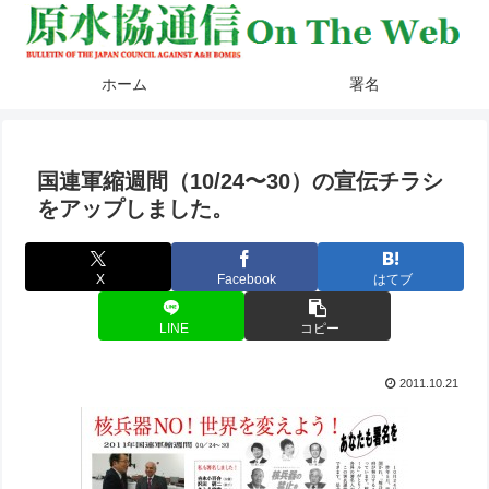
ホーム
署名
国連軍縮週間（10/24〜30）の宣伝チラシ
をアップしました。
X
Facebook
はてブ
LINE
コピー
2011.10.21