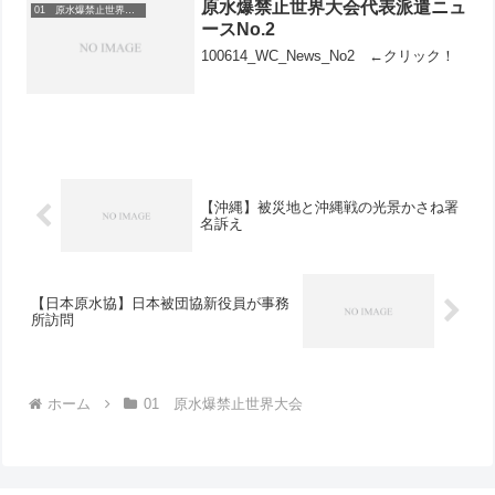
の意欲を引き出してくれるパンフレット
原水爆禁止世界大会代表派遣ニュ
01 原水爆禁止世界大会
はとてもわかりや...
ースNo.2
100614_WC_News_No2 ←クリック！
【沖縄】被災地と沖縄戦の光景かさね署
名訴え
【日本原水協】日本被団協新役員が事務
所訪問
ホーム
01 原水爆禁止世界大会