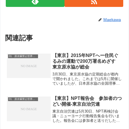
Maekawa
関連記事
【東京】2015年NPTへー住民ぐ
01 原水爆禁止世界大会
るみの運動で200万署名めざす
東京原水協が総会
3月30日、東京原水協の定期総会が都内
で開かれました。これまでは5月に開催し
ていましたが、日本原水協の全国理事
会、3・1ビキニデーを受けて開催しよう
と、今年から3月に開くことにしました。
定期総会には都団体、地域原水協から70
【東京】NPT報告会 参加者のつ
01 原水爆禁止世界大会
人が出席。130...
どい開催-東京自治労連
東京自治労連は5月30日、NPT再検討会
議・ニューヨーク行動報告集会を行いま
した。報告会には参加者と送りだした単
組代表など約40人がつどい、ビデオ鑑賞