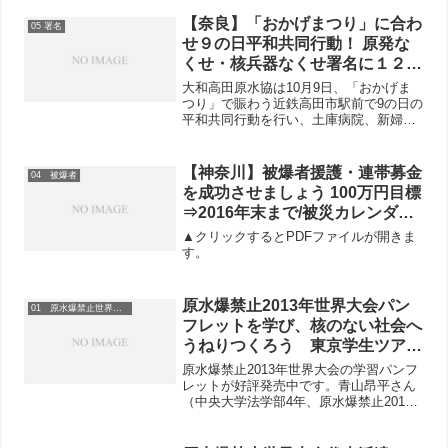
やニューヨーク行動の感想をだしあい、
今後に向けた取り組みの決意を語り合い
【奈良】「おかげまつり」に合わ
05 署名
ました。参加者から...
せ９の日平和共同行動！ 原発な
くせ・核兵器なくせ署名に１２９
筆ー大和高田原水協
大和高田原水協は10月9日、「おかげま
つり」で賑わう近鉄高田市駅前で9の日の
平和共同行動を行い、土庫病院、新婦
人、平和委員会などから8人が参加しまし
た。核兵器廃絶の声を国連へ届けよう。
福島のこどもたちを放射能汚染から守ろ
【神奈川】被爆者援護・連帯募金
04 被爆者
う、日本の子どもたち...
を成功させましょう 100万円目標
⇒2016年末まで/被災カレンダー
募金続々 神奈川民医連、多摩区
▲クリックするとPDFファイルが開きま
の女性、横浜北部原水協、新婦人
す。
県本部/新春署名行動をすべての
地域で/原子力空母ロナルド・レ
原水爆禁止2013年世界大会パン
01 原水爆禁止世界大会
ーガン 12月3日、横須賀基地に入
フレットを学び、核のない社会へ
港
うねりつくろう 東京学生ツア
ー・青山事務局長の感想
原水爆禁止2013年世界大会の学習パンフ
レットが好評発売中です。青山昂平さん
（中央大学法学部4年、原水爆禁止2013
年世界大会東京学生ツアー事務局長）の
感想を紹介します。核兵器廃絶の運動へ