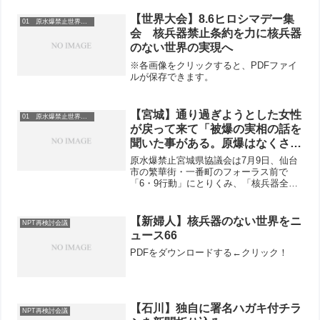
【世界大会】8.6ヒロシマデー集
01 原水爆禁止世界大会
会 核兵器禁止条約を力に核兵器
のない世界の実現へ
※各画像をクリックすると、PDFファイ
ルが保存できます。
【宮城】通り過ぎようとした女性
01 原水爆禁止世界大会
が戻って来て「被爆の実相の話を
聞いた事がある。原爆はなくさな
いとね」と話しながら署名。
原水爆禁止宮城県協議会は7月9日、仙台
市の繁華街・一番町のフォーラス前で
「6・9行動」にとりくみ、「核兵器全面
禁止のアピール」署名を訴えました。ま
もなく広島・長崎への原爆投下から68年
を迎えます。8月の「原水爆禁止世界大会
【新婦人】核兵器のない世界をニ
NPT再検討会議
を成功させるために...
ュース66
PDFをダウンロードする←クリック！
【石川】独自に署名ハガキ付チラ
NPT再検討会議