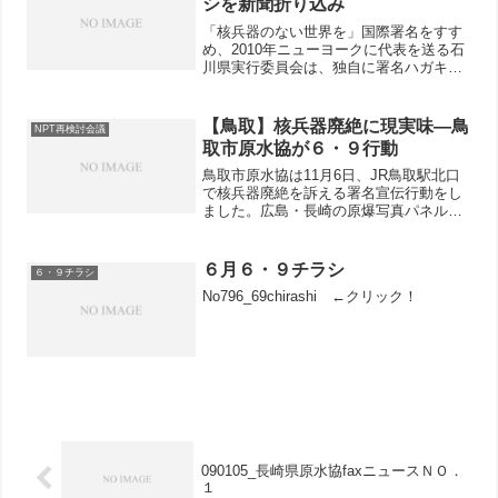
シを新聞折り込み
「核兵器のない世界を」国際署名をすす
め、2010年ニューヨークに代表を送る石
川県実行委員会は、独自に署名ハガキ付
チラシを作成し、8月18日付の『朝日新
聞』に折り込みました。
【鳥取】核兵器廃絶に現実味―鳥
NPT再検討会議
取市原水協が６・９行動
鳥取市原水協は11月6日、JR鳥取駅北口
で核兵器廃絶を訴える署名宣伝行動をし
ました。広島・長崎の原爆写真パネルを
展示し、午前11時から午後1時まで、来
年ニューヨークで開かれる核不拡散条約
（NPT）再検討会議にむけて2万人を目標
６月６・９チラシ
６・９チラシ
にとりくんでい...
No796_69chirashi ←クリック！
090105_長崎県原水協faxニュースＮＯ．
１