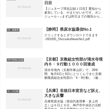
載・NP...
日目
【ジュネーブ滞在記録１日目】愛知から
参加している、やまだせいがです。ボン
ジュール～♪まずは昨日までの報告から。
愛知組は関空からまずはドバイへ飛び、
ドバイで成田からのみなさんと合流し、
ドバイからジュネーブへ。▲ジュネーブ
【静岡】県原水協通信No.1
04 被爆者
出発前の関西国際空港で...
クリックするとダウンロードできます
↓091005_ShizuokaNewsNo1.pdf
【京都】京教組女性部が清水寺境
NPT再検討会議
内６・９行動１０００回達成
清水寺境内（京都市東山区）で、39年
間、毎月6日と9日にとりくんできた京都
教職員組合女性部の「6・9行動」（被爆
者支援と核兵器廃絶を求める募金、署名
行動）が9日、1000回目を迎えました。
1971年1月6日に始まりました。
【兵庫】非核日本宣言など訴え、
６・９行動
大きな反響
兵庫県原水協（筆頭代表理事・多上尚
之）は６日と９日、神戸市中央区の元町