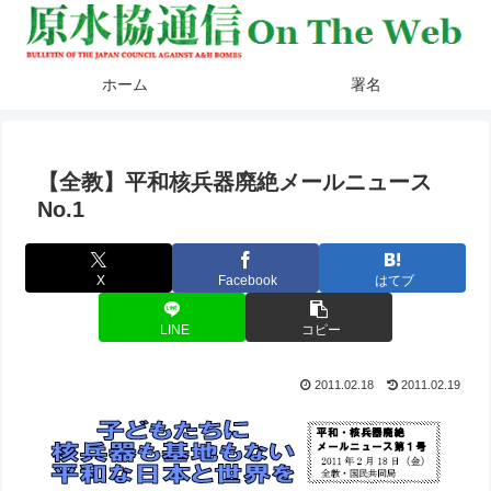
ホーム
署名
【全教】平和核兵器廃絶メールニュース
No.1
X
Facebook
はてブ
LINE
コピー
2011.02.18
2011.02.19