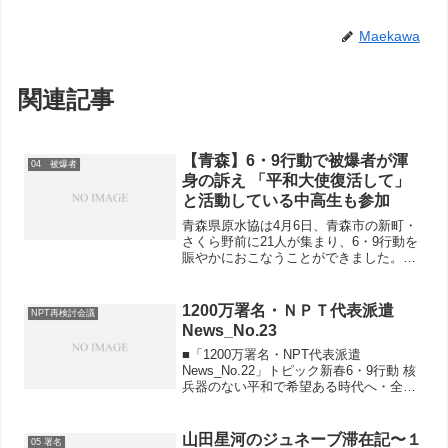
Maekawa
関連記事
【青森】6・9行動で被爆者が渾
04 被爆者
身の訴え 「平和大使復活して」
と活動している中高生も参加
青森県原水協は4月6日、青森市の新町・
さくら野前に21人が集まり、6・9行動を
賑やかにおこなうことができました。最
初にマイクを握った県原爆被害者の会の
義之栄光さんは、持ってきた野球ボール
を高く掲げて「このくらいの大きさの核
1200万署名・ＮＰＴ代表派遣
NPT再検討会議
兵器1発で広島の街...
News_No.23
■「1200万署名・NPT代表派遣
News_No.22」トピック新春6・9行動 核
兵器のない平和で希望ある時代へ・全労
連、全日本民医連、日本平和委員会など
代表36人が参加・NPT代表の高校生イン
タビュー記事が徳島新聞（Web版）に掲
山田星河のジュネーブ滞在記〜１
05 署名