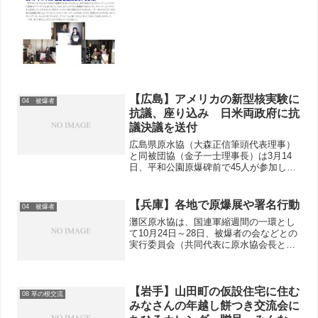
【広島】アメリカの新型核実験に
04 被爆者
抗議、座り込み 日米両政府に抗
議決議を送付
広島県原水協（大森正信筆頭代表理事）
と同被団協（金子一士理事長）は3月14
日、平和公園原爆碑前で45人が参加し
て、アメリカが昨年10月から12月に2回
の新型核実験をしていたことに抗議する
座り込みをしました。大森筆頭代表理事
【兵庫】各地で原爆展や署名行動
04 被爆者
は、「核抑止力」論...
灘区原水協は、国連軍縮週間の一環とし
て10月24日～28日、被爆者の会などとの
実行委員会（共同代表に原水協会長と神
戸市被爆者の会会長）で「被爆写真展」
を開催しました。神戸市と同市教育委員
会の後援を得て区内の小中学校などにも
案内を行いました。...
【岩手】山田町の仮設住宅に住む
08 草の根交流
みなさんの年越し餅つき交流会に