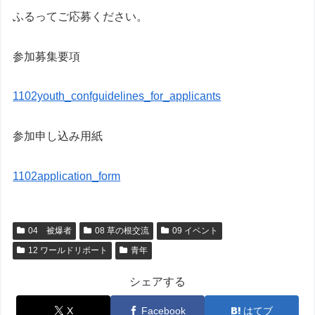
ふるってご応募ください。
参加募集要項
1102youth_confguidelines_for_applicants
参加申し込み用紙
1102application_form
04 被爆者
08 草の根交流
09 イベント
12 ワールドリポート
青年
シェアする
X
Facebook
はてブ