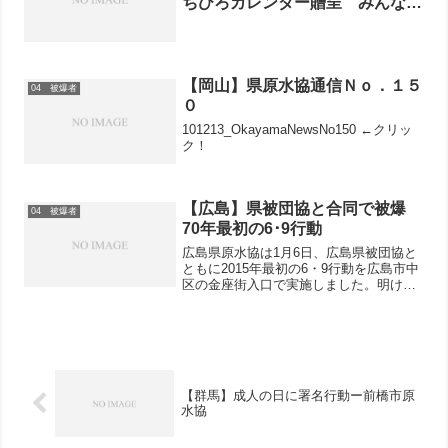
ちひろカレンダー贈呈 みんな笑
顔に
【岡山】県原水協通信Ｎｏ．１５
04 被爆者
０
101213_OkayamaNewsNo150 ←クリッ
ク！
【広島】県被団協と合同で被爆
04 被爆者
70年最初の6･9行動
広島県原水協は1月6日、広島県被団協と
ともに2015年最初の6・9行動を広島市中
区の金座街入口で実施しました。明け方
から降り出した雨が上がりかけ、薄日も
射してあまり寒くない「署名日和」。
「2015年――被爆70年 NPT（核不拡散
条約）開催...
【群馬】成人の日に署名行動ー前橋市原
水協