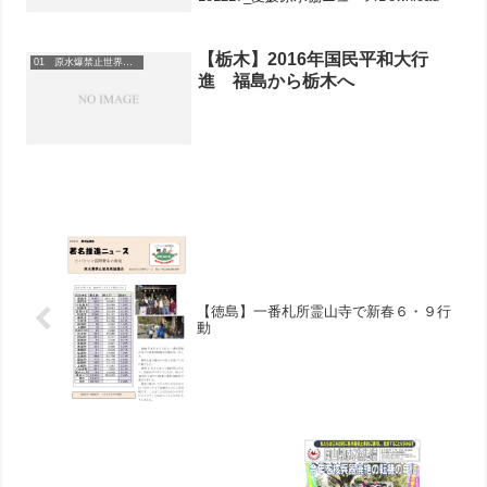
【栃木】2016年国民平和大行
01 原水爆禁止世界大会
進 福島から栃木へ
【徳島】一番札所霊山寺で新春６・９行
動