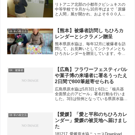
リトアニア北部の小都市クピシュキスの
中等学校で９月から10月半ばまで「原爆
と人間」展が開かれ、およそ６００人の
生徒たちが連日、参観しました。会場で
は、写真パネルを教材に、授業もおこな
われました。この展示会は、医師で原水
【熊本】被爆者訪問し ちひろカ
08 草の根交流
爆禁止世界大会に何度も...
レンダーとシクラメン贈呈
熊本県原水協は、毎年12月に被爆者を訪
問して、お見舞いとしてシクラメンとち
ひろカレンダーを贈呈しています。今年
は21人訪問しました。天草原水協は12月
10日、天草市3人と苓北町5人の被爆者へ
ちひろカレンダーとシクラメンを届けま
【広島】フラワーフェスティバル
04 被爆者
した。天草市の...
や菓子博の来場者に署名うったえ
2日間で800筆超寄せられる
広島県原水協は5月3日と6日に「核兵器
全面禁止のアピール」署名行動を行いま
した。3日は恒例となっている県原水協・
被団協・広島市原水協共催の署名行動。
40人が参加して1時間の行動で696筆が寄
せられました。2013ひろしまフラワーフ
【愛媛】「愛と平和のちひろカレ
08 草の根交流
ェスティバ...
ンダー」愛媛の被災地へ届けまし
た
181217_愛媛原水協ニュースDownload