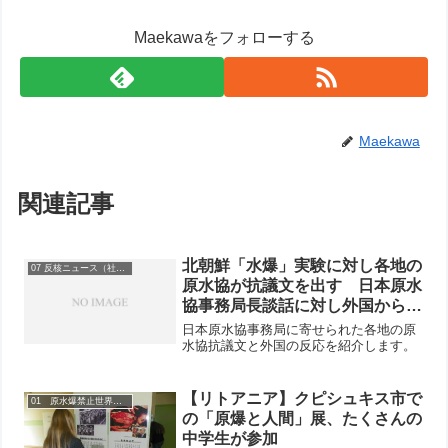
Maekawaをフォローする
Maekawa
関連記事
北朝鮮「水爆」実験に対し各地の
07 反核ニュース（社会）
原水協が抗議文を出す 日本原水
協事務局長談話に対し外国からも
反応
日本原水協事務局に寄せられた各地の原
水協抗議文と外国の反応を紹介します。
【リトアニア】クピシュキス市で
01 原水爆禁止世界大会
の「原爆と人間」展、たくさんの
中学生が参加