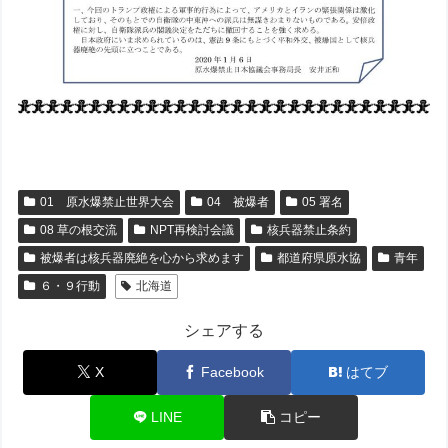
01 原水爆禁止世界大会
04 被爆者
05 署名
08 草の根交流
NPT再検討会議
核兵器禁止条約
被爆者は核兵器廃絶を心から求めます
都道府県原水協
青年
６・９行動
北海道
シェアする
X
Facebook
はてブ
LINE
コピー