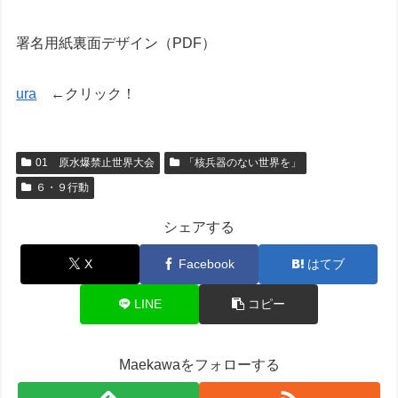
署名用紙裏面デザイン（PDF）
ura
←クリック！
01 原水爆禁止世界大会
「核兵器のない世界を」
６・９行動
シェアする
X
Facebook
はてブ
LINE
コピー
Maekawaをフォローする