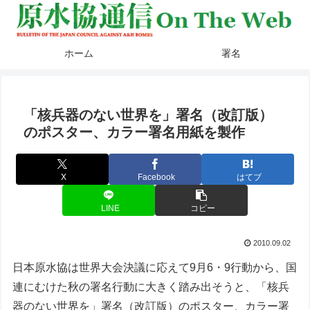
ホーム
署名
「核兵器のない世界を」署名（改訂版）
のポスター、カラー署名用紙を製作
X
Facebook
はてブ
LINE
コピー
2010.09.02
日本原水協は世界大会決議に応えて9月6・9行動から、国
連にむけた秋の署名行動に大きく踏み出そうと、「核兵
器のない世界を」署名（改訂版）のポスター、カラー署