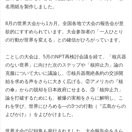
名用紙を製作しました。
8月の世界大会から1カ月。全国各地で大会の報告会が意
欲的にすすめられています。大会参加者の「一人ひとり
の行動が世界を変える」との確信がひろがっています。
ことしの大会は、5月のNPT再検討会議を経て、「核兵器
のない世界」に向けた次のステップや「核抑止力」論の
克服について大いに議論し、①核兵器廃絶条約の交渉開
始を求める声をさらに大きく広げる。②アメリカの『核
の傘』からの脱却を日本政府にせまる。③「核抑止力」
論を打破するためにも、被爆の実相をさらに解明し、こ
れを学び、世界にひろめる―の3つの行動（『広島からの
よびかけ』）をよびかけました。
世界大会の記録集も発行されました。大会報告会をさら