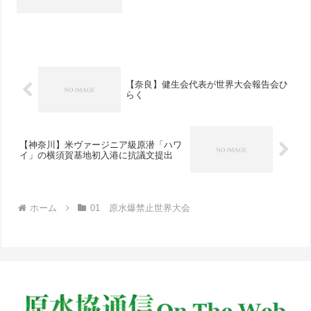
【奈良】健生会代表が世界大会報告会ひ
らく
【神奈川】米ヴァージニア級原潜「ハワ
イ」の横須賀基地初入港に抗議文提出
ホーム
01 原水爆禁止世界大会