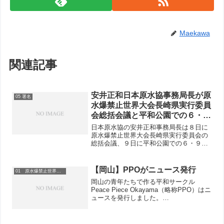
Maekawa
関連記事
安井正和日本原水協事務局長が原
05 署名
水爆禁止世界大会長崎県実行委員
会総括会議と平和公園での６・９
行動に参加
日本原水協の安井正和事務局長は８日に
原水爆禁止世界大会長崎県実行委員会の
総括会議、９日に平和公園での６・９行
動に参加しました。総括会議には新婦
人、民医連、長崎市従組、長崎市と県内
各地の原水協から38名が出席。菅政和県
【岡山】PPOがニュース発行
01 原水爆禁止世界大会
実行委員会代表委員が挨拶...
岡山の青年たちで作る平和サークル
Peace Piece Okayama（略称PPO）はニ
ュースを発行しました。
100604_PPO_NewsNo.1 ←クリック！