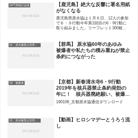
【鹿児島】絶大な反響に署名用紙
NPT再検討会議
がなくなる
鹿児島県原水協は１月６日、12人の参加
で６・９行動今年第1回目の6・9行動に
取り組みました。リーフレット300枚を
配布しながら署名247筆を集めました。
また、1050円の募金が寄せられました。
【群馬】 原水協60年のあゆみ
01 原水爆禁止世界大会
被爆者や私たちの積み重ねが禁止
条約につながった
【京都】新春清水寺6・9行動
04 被爆者
2019年を核兵器禁止条約発効の
年に！ 核兵器廃絶願い、被爆者
はげますつどいで交流
190108_京都原水協通信ダウンロード
【動画】ヒロシマデーとうろう流
01 原水爆禁止世界大会
し