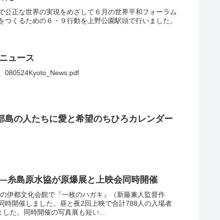
で公正な世界の実現をめざして６月の世界平和フォーラム
をつくるための６・９行動を上野公園駅頭で行いました。
援ニュース
24Kyoto_News.pdf
部島の人たちに愛と希望のちひろカレンダー
争—糸島原水協が原爆展と上映会同時開催
市内の伊都文化会館で『一枚のハガキ』（新藤兼人監督作
同時開催しました。昼と夜2回上映で合計788人の入場者
した。同時開催の写真展も短い...