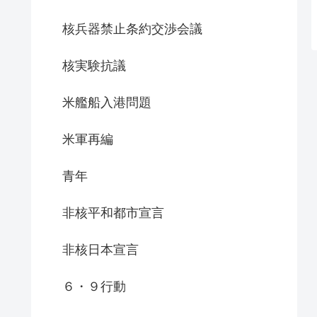
核兵器禁止条約交渉会議
核実験抗議
米艦船入港問題
米軍再編
青年
非核平和都市宣言
非核日本宣言
６・９行動