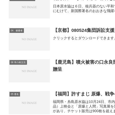
日本原水協は６日、核兵器のない平和
にむけて、新国際署名のおおきな飛躍
【京都】080524集団訴訟支
04 被爆者
クリックするとダウンロードできます。0805
【鹿児島】噴火被害の口永良
08 草の根交流
贈呈
【福岡】許すまじ 原爆、戦
05 署名
福岡県・糸島原水協は10月24日、
品）上映会と「原爆と人間」写真展を
があり、チケット販売は900枚を超えま