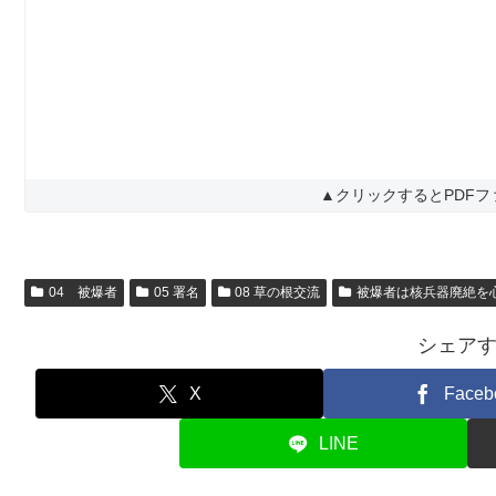
▲クリックするとPDF
04 被爆者
05 署名
08 草の根交流
被爆者は核兵器廃絶を
シェア
X
Faceb
LINE