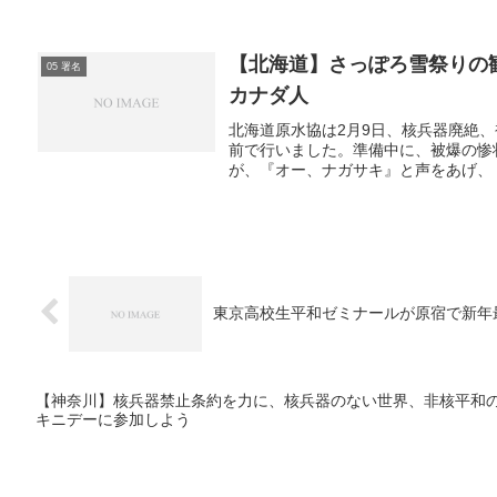
【北海道】さっぽろ雪祭りの
05 署名
カナダ人
北海道原水協は2月9日、核兵器廃絶
前で行いました。準備中に、被爆の惨
が、『オー、ナガサキ』と声をあげ、「
東京高校生平和ゼミナールが原宿で新年
【神奈川】核兵器禁止条約を力に、核兵器のない世界、非核平和の日
キニデーに参加しよう