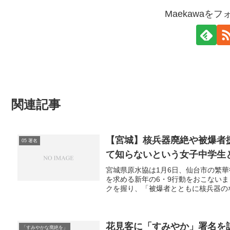
Maekawaを
関連記事
【宮城】核兵器廃絶や被爆者
05 署名
て知らないという女子中学生
宮城県原水協は1月6日、仙台市の繁
を求める新年の6・9行動をおこない
クを握り、「被爆者とともに核兵器のな
花見客に「すみやか」署名を
「すみやかな廃絶を」