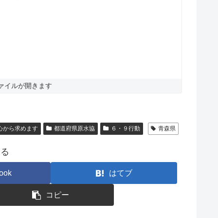
ファイルが開きます
心から求めます
都道府県原水協
６・９行動
青森県
する
ook
はてブ
コピー