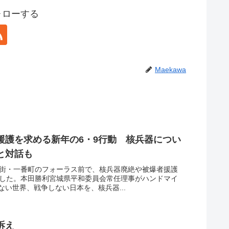
フォローする
Maekawa
援護を求める新年の6・9行動 核兵器につい
と対話も
華街・一番町のフォーラス前で、核兵器廃絶や被爆者援護
ました。本田勝利宮城県平和委員会常任理事がハンドマイ
い世界、戦争しない日本を、核兵器...
訴え