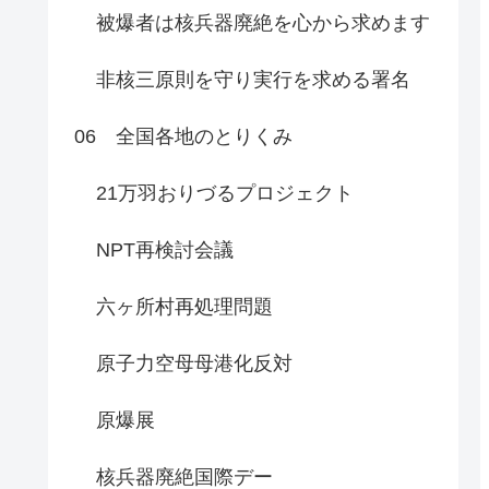
被爆者は核兵器廃絶を心から求めます
非核三原則を守り実行を求める署名
06 全国各地のとりくみ
21万羽おりづるプロジェクト
NPT再検討会議
六ヶ所村再処理問題
原子力空母母港化反対
原爆展
核兵器廃絶国際デー