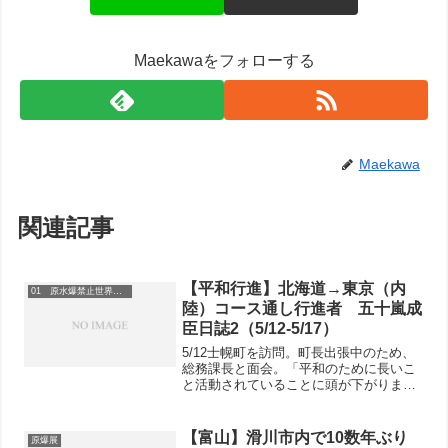
Maekawaをフォローする
Maekawa
関連記事
【平和行進】北海道→東京（内
01 原水爆禁止世界大会
陸）コース通し行進者 五十嵐成
臣日誌2（5/12-5/17）
5/12士幌町を訪問。町長出張中のため、
総務課長と面会。「平和のために長いこ
と活動されていることに頭が下がりま
す」と。この街は、明治時代に屯田兵が
入植した極寒で最北の地で、他の屯田兵
の部隊は、より条件のいい地に移って行
【富山】滑川市内で10数年ぶり
原爆展