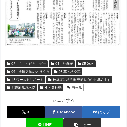
02 ３・１ビキニデー
04 被爆者
05 署名
06 全国各地のとりくみ
08 草の根交流
12 ワールドリポート
被爆者は核兵器廃絶を心から求めます
都道府県原水協
６・９行動
埼玉県
シェアする
X
Facebook
はてブ
LINE
コピー