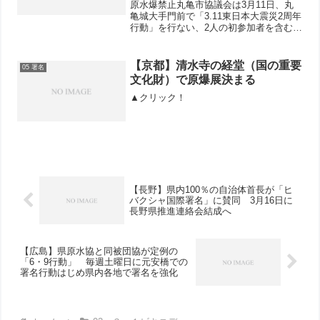
原水爆禁止丸亀市協議会は3月11日、丸
亀城大手門前で「3.11東日本大震災2周年
行動」を行ない、2人の初参加者を含む6
人が参加しました。行動中に「再稼働反
対！核兵器廃絶！行動がんばれ」と通行
人から「ソイジョイ」が差し入れられま
【京都】清水寺の経堂（国の重要
05 署名
した。東は東京...
文化財）で原爆展決まる
▲クリック！
【長野】県内100％の自治体首長が「ヒ
バクシャ国際署名」に賛同 3月16日に
長野県推進連絡会結成へ
【広島】県原水協と同被団協が定例の
「6・9行動」 毎週土曜日に元安橋での
署名行動はじめ県内各地で署名を強化