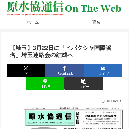
ホーム
署名
【埼玉】3月22日に「ヒバクシャ国際署
名」埼玉連絡会の結成へ
X
Facebook
はてブ
LINE
コピー
2017.02.03