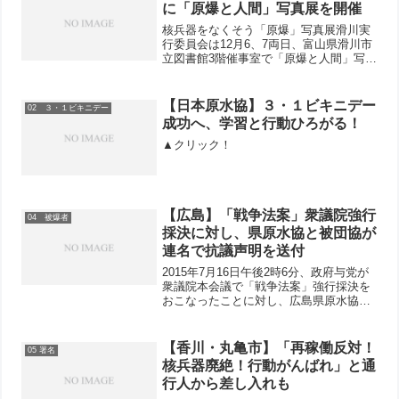
ったが、この部隊は日露...
に「原爆と人間」写真展を開催
核兵器をなくそう「原爆」写真展滑川実
行委員会は12月6、7両日、富山県滑川市
立図書館3階催事室で「原爆と人間」写真
展を開催しました。市内では10数年ぶり
の開催となった今回は、滑川市の後援を
取りつけたことで会場が市立図書館とな
【日本原水協】３・１ビキニデー
02 ３・１ビキニデー
りました。「北日...
成功へ、学習と行動ひろがる！
▲クリック！
【広島】「戦争法案」衆議院強行
04 被爆者
採決に対し、県原水協と被団協が
連名で抗議声明を送付
2015年7月16日午後2時6分、政府与党が
衆議院本会議で「戦争法案」強行採決を
おこなったことに対し、広島県原水協は
同県原水協と連名で抗議文を送付しまし
た。▲クリックするとPDFファイルが開
きます。
【香川・丸亀市】「再稼働反対！
05 署名
核兵器廃絶！行動がんばれ」と通
行人から差し入れも