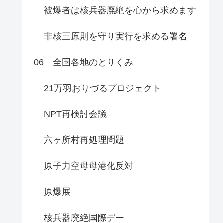
被爆者は核兵器廃絶を心から求めます
非核三原則を守り実行を求める署名
06 全国各地のとりくみ
21万羽おりづるプロジェクト
NPT再検討会議
六ヶ所村再処理問題
原子力空母母港化反対
原爆展
核兵器廃絶国際デー