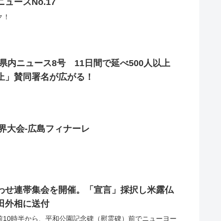
ュースNo.17
ック！
県内ニュース8号 11日間で延べ500人以上
止」賛同署名が広がる！
世界大会‐広島フィナーレ
合わせ連帯集会を開催。「宣言」採択し米露仏
田外相に送付
前10時半から、平和公園記念碑（慰霊碑）前でニューヨー