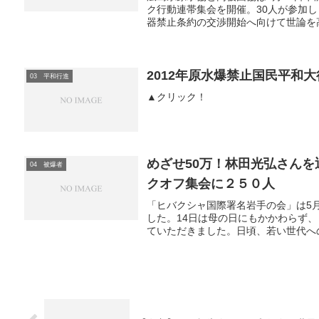
ク行動連帯集会を開催。30人が参加
器禁止条約の交渉開始へ向けて世論を高
2012年原水爆禁止国民平和
03 平和行進
▲クリック！
めざせ50万！林田光弘さん
04 被爆者
クオフ集会に２５０人
「ヒバクシャ国際署名岩手の会」は5
した。14日は母の日にもかかわらず
ていただきました。日頃、若い世代への