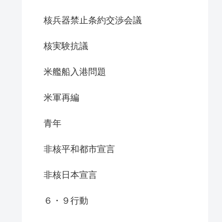
核兵器禁止条約交渉会議
核実験抗議
米艦船入港問題
米軍再編
青年
非核平和都市宣言
非核日本宣言
６・９行動