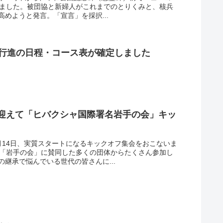
しました。被団協と新婦人がこれまでのとりくみと、核兵
めようと発言。「宣言」を採択...
大行進の日程・コース表が確定しました
を迎えて「ヒバクシャ国際署名岩手の会」キッ
月14日、実質スタートになるキックオフ集会をおこないま
、「岩手の会」に賛同した多くの団体からたくさん参加し
継承で悩んでいる世代の皆さんに...