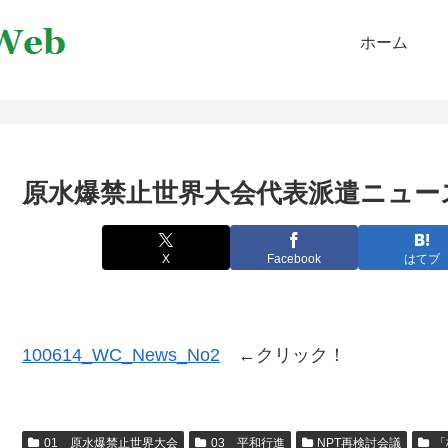
ホーム
原水爆禁止世界大会代表派遣ニュース
X
Facebook
はてブ
100614_WC_News_No2
←クリック！
01 原水爆禁止世界大会
03 平和行進
NPT再検討会議
「