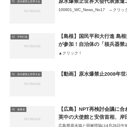
原水爆禁止世界大会代表派遣ニ
01 原水爆禁止世界大会
100801_WC_News_No17 ←クリ
【島根】国民平和大行進 島根
03 平和行進
が参加！自治体の「核兵器禁
▲クリック！
【動画】原水爆禁止2008年
01 原水爆禁止世界大会
【広島】NPT再検討会議に
04 被爆者
英中の大使館と安倍首相、岸
広島県原水協と同被団協は4月26日午