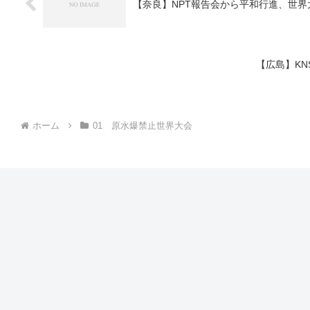
【奈良】NPT報告会から平和行進、世界
【広島】KN
ホーム
01 原水爆禁止世界大会