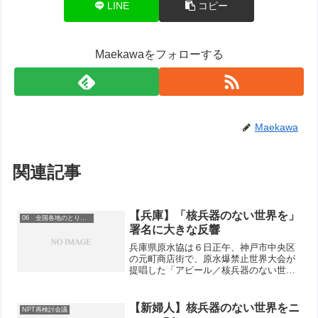
LINE
コピー
Maekawaをフォローする
Maekawa
関連記事
【兵庫】「核兵器のない世界を」
06 全国各地のとりくみ
署名に大きな反響
兵庫県原水協は６日正午、神戸市中央区
の元町商店街で、原水爆禁止世界大会が
提唱した「アピール／核兵器のない世界
を」国際共同行動を訴えて「６・９行
動」を行いました。
【新婦人】核兵器のない世界をニ
NPT再検討会議