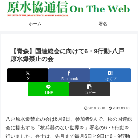
ホーム
署名
【青森】国連総会に向けて6・9行動‐八戸
原水爆禁止の会
X
Facebook
はてブ
LINE
コピー
2010.06.10
2012.03.18
八戸原水爆禁止の会は6月9日、参加者9人で、秋の国連総
会に提出する「核兵器のない世界を」署名の6・9行動を
行いました。弁士は、先月まで毎月6日と9日に6・9行動