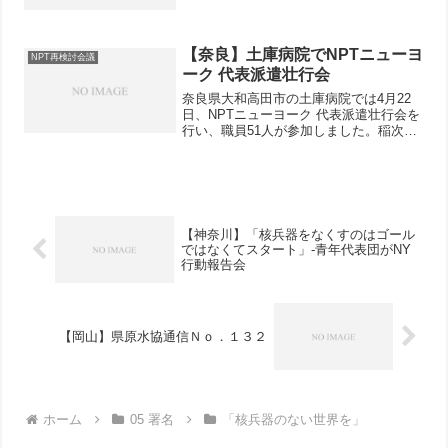
【奈良】土庫病院でNPTニューヨ
NPT再検討会議
ーク 代表派遣壮行会
奈良県大和高田市の土庫病院では4月22
日、NPTニューヨーク 代表派遣壮行会を
行い、職員51人が参加しました。稲次理
事長の激励挨拶の後に、吉川副院長が
「NPTにむけて」というテーマでプレゼ
ンを行いました。パワーポイントで被爆
者の声を紹介しな...
【神奈川】「核兵器をなくすのはゴール
ではなくてスタート」‐青年代表団がNY
行動報告会
【岡山】県原水協通信Ｎｏ．１３２
ホーム
05 署名
「核兵器のない世界を」