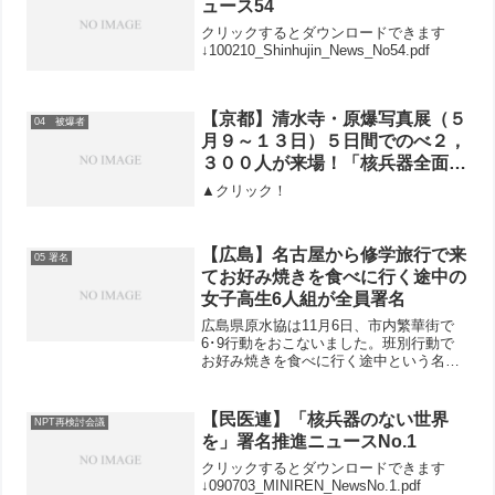
ュース54
クリックするとダウンロードできます
↓100210_Shinhujin_News_No54.pdf
【京都】清水寺・原爆写真展（５
04 被爆者
月９～１３日）５日間でのべ２，
３００人が来場！「核兵器全面禁
止のアピール」署名が753筆、募
▲クリック！
金が51,363円寄せられる
【広島】名古屋から修学旅行で来
05 署名
てお好み焼きを食べに行く途中の
女子高生6人組が全員署名
広島県原水協は11月6日、市内繁華街で
6･9行動をおこないました。班別行動で
お好み焼きを食べに行く途中という名古
屋から修学旅行で来た6人組の女子高生
が、みんなで署名してくれました。その
うちの1人は「母も署名している」と言っ
【民医連】「核兵器のない世界
NPT再検討会議
て署名に応じ、募金...
を」署名推進ニュースNo.1
クリックするとダウンロードできます
↓090703_MINIREN_NewsNo.1.pdf