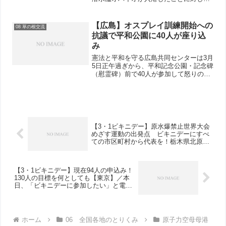
抗議の要請文を発表しました。7月1日に
は、「抗議の要請文」を米海軍横須賀基
地に手交し抗議行動をおこないます。〇
【広島】オスプレイ訓練開始への
08 草の根交流
日 時 201...
抗議で平和公園に40人が座り込
み
憲法と平和を守る広島共同センターは3月
5日正午過ぎから、平和記念公園・記念碑
（慰霊碑）前で40人が参加して怒りの座
り込みをおこないました。アメリカ軍が3
月6日から岩国基地を拠点に、オスプレイ
の低空飛行訓練を開始すると通告したこ
とに抗議するも...
【3・1ビキニデー】原水爆禁止世界大会
めざす運動の出発点 ビキニデーにすべ
ての市区町村から代表を！栃木県北原水
協5人派遣を決定！
【3・1ビキニデー】現在94人の申込み！
130人の目標を何としても【東京】／本
日、「ビキニデーに参加したい」と電話
での申し込み
ホーム
06 全国各地のとりくみ
原子力空母母港