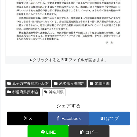
▲クリックするとPDFファイルが開きます。
原子力空母母港化反対
米艦船入港問題
米軍再編
都道府県原水協
神奈川県
シェアする
X
Facebook
はてブ
LINE
コピー