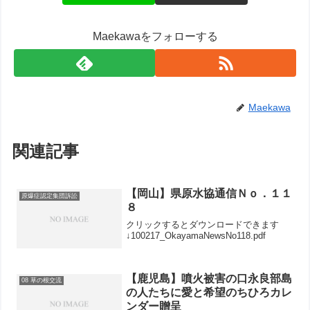
Maekawaをフォローする
Maekawa
関連記事
【岡山】県原水協通信Ｎｏ．１１
原爆症認定集団訴訟
８
クリックするとダウンロードできます
↓100217_OkayamaNewsNo118.pdf
【鹿児島】噴火被害の口永良部島
08 草の根交流
の人たちに愛と希望のちひろカレ
ンダー贈呈