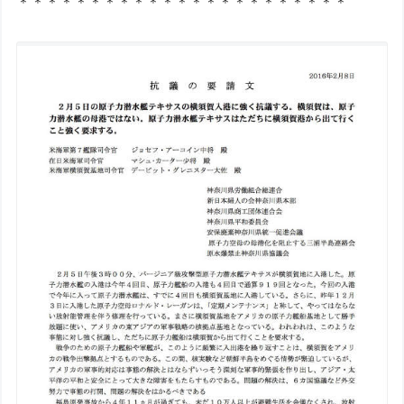
＊＊＊＊＊＊＊＊＊＊＊＊＊＊＊＊＊＊＊＊＊＊＊