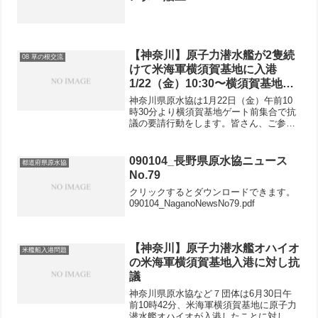
【神奈川】原子力潜水艦が2隻続
08 草の根交流
けて米海軍横須賀基地に入港
1/22（金）10:30〜横須賀基地ゲ
ート前集合で抗議の要請行動にご
神奈川県原水協は1月22日（金）午前10
参加ください
時30分より横須賀基地ゲート前集合で抗
議の要請行動をします。皆さん、ご参加
ください。なお、参加できない皆さん、
FAXでの抗議を下記の連絡先へよろしく
お願いします。アメリカ大使館政治
090104_長野県原水協ニュース
都道府県原水協
部 03-322...
No.79
クリックするとダウンロードできます。
090104_NaganoNewsNo79.pdf
【神奈川】原子力潜水艦オハイオ
米艦船入港問題
の米海軍横須賀基地入港に対し抗
議
神奈川県原水協など７団体は6月30日午
前10時42分、米海軍横須賀基地に原子力
潜水艦オハイオが入港したことに対し、