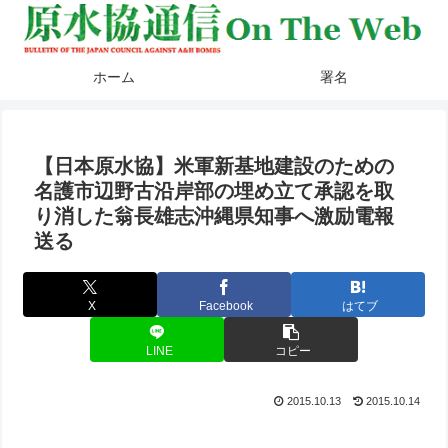
ホーム
署名
【日本原水協】米軍新基地建設のための
名護市辺野古沿岸部の埋め立て承認を取
り消した翁長雄志沖縄県知事へ激励電報
送る
X
Facebook
はてブ
LINE
コピー
2015.10.13
2015.10.14