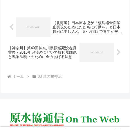
対！核兵器廃絶！行動がんばれ」と通行
人から「ソイジョイ」が差し入れられま
した。東は東京...
【北海道】日本原水協が「核兵器全面禁
止実現のためにただちに行動を」と日本
政府に申し入れ 6・9行動 で青年が被爆
者の思いを受け継ぎ核兵器廃絶と憲法違
反の戦争法廃止を訴える
【神奈川】第49回神奈川県原爆死没者慰
霊祭・2015年追悼のつどいで核兵器廃絶
と戦争法廃止のために全力あげる決意を
表明
ホーム
08 草の根交流