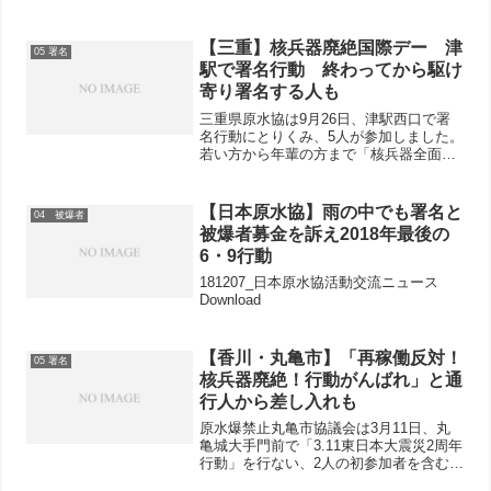
【三重】核兵器廃絶国際デー 津
05 署名
駅で署名行動 終わってから駆け
寄り署名する人も
三重県原水協は9月26日、津駅西口で署
名行動にとりくみ、5人が参加しました。
若い方から年輩の方まで「核兵器全面禁
止のアピール」署名に応じ、16人分の署
名が寄せられました。終わってから駆け
寄り署名してくれる人もいました。
【日本原水協】雨の中でも署名と
04 被爆者
被爆者募金を訴え2018年最後の
6・9行動
181207_日本原水協活動交流ニュース
Download
【香川・丸亀市】「再稼働反対！
05 署名
核兵器廃絶！行動がんばれ」と通
行人から差し入れも
原水爆禁止丸亀市協議会は3月11日、丸
亀城大手門前で「3.11東日本大震災2周年
行動」を行ない、2人の初参加者を含む6
人が参加しました。行動中に「再稼働反