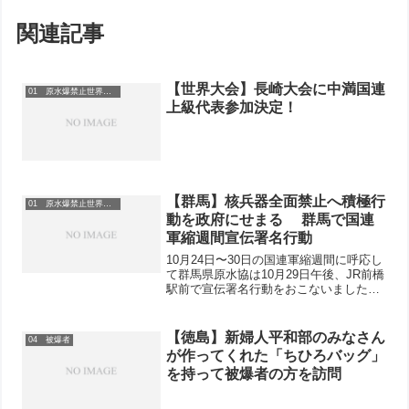
関連記事
【世界大会】長崎大会に中満国連
01 原水爆禁止世界大会
上級代表参加決定！
【群馬】核兵器全面禁止へ積極行
01 原水爆禁止世界大会
動を政府にせまる 群馬で国連
軍縮週間宣伝署名行動
10月24日〜30日の国連軍縮週間に呼応し
て群馬県原水協は10月29日午後、JR前橋
駅前で宣伝署名行動をおこないました。
代表理事の真砂貞夫群馬県労会議議長
や、新婦人県本部の代表、事務局員ら5人
が参加しました。真砂代表理事らがマイ
【徳島】新婦人平和部のみなさん
04 被爆者
クを持って、...
が作ってくれた「ちひろバッグ」
を持って被爆者の方を訪問