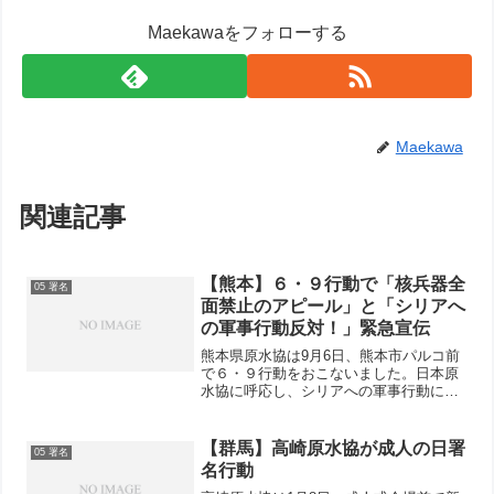
Maekawaをフォローする
Maekawa
関連記事
【熊本】６・９行動で「核兵器全
05 署名
面禁止のアピール」と「シリアへ
の軍事行動反対！」緊急宣伝
熊本県原水協は9月6日、熊本市パルコ前
で６・９行動をおこないました。日本原
水協に呼応し、シリアへの軍事行動に反
対する緊急宣伝行動も一緒におこない、
新日本婦人の会熊本県本部（新婦人）や
熊本県民主医療機関連合会（民医連）を
【群馬】高崎原水協が成人の日署
05 署名
中心に17人が参加。2...
名行動