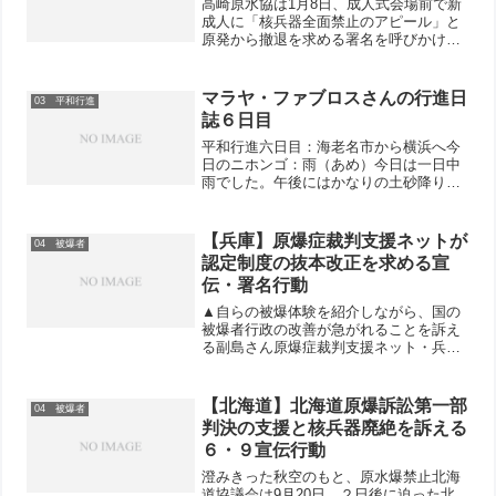
高崎原水協は1月8日、成人式会場前で新
成人に「核兵器全面禁止のアピール」と
原発から撤退を求める署名を呼びかけま
した。反応は良くあちこちで対話が行わ
れ、1時間の行動で85筆の核兵器全面禁
止署名が寄せられました。（高崎原水
マラヤ・ファブロスさんの行進日
03 平和行進
協 朝岡和夫）
誌６日目
平和行進六日目：海老名市から横浜へ今
日のニホンゴ：雨（あめ）今日は一日中
雨でした。午後にはかなりの土砂降りに
なりました。行進は海老名市役所からス
タート。海老名市役所の方が挨拶してく
れました。賛同を表明してくれただけで
【兵庫】原爆症裁判支援ネットが
04 被爆者
なく、海老名市役所の正面...
認定制度の抜本改正を求める宣
伝・署名行動
▲自らの被爆体験を紹介しながら、国の
被爆者行政の改善が急がれることを訴え
る副島さん原爆症裁判支援ネット・兵庫
は4月15日正午、神戸市中央区の元町商
店街で原爆症認定制度の抜本改正を求め
る宣伝・署名行動を行いました。日本被
【北海道】北海道原爆訴訟第一部
04 被爆者
団協、原爆症認定集団訴...
判決の支援と核兵器廃絶を訴える
６・９宣伝行動
澄みきった秋空のもと、原水爆禁止北海
道協議会は9月20日、２日後に迫った北