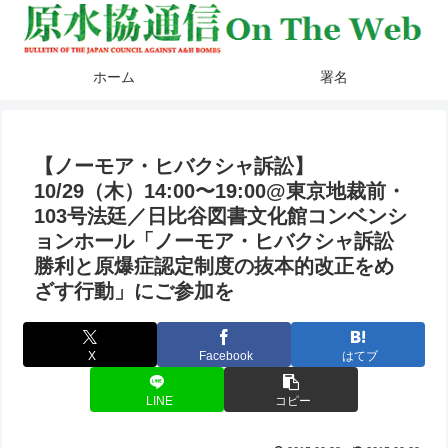
ホーム
署名
【ノーモア・ヒバクシャ訴訟】
10/29（木）14:00〜19:00@東京地裁前・
103号法廷／日比谷図書文化館コンベンシ
ョンホール「ノーモア・ヒバクシャ訴訟
勝利と原爆症認定制度の抜本的改正をめ
ざす行動」にご参加を
X
Facebook
はてブ
LINE
コピー