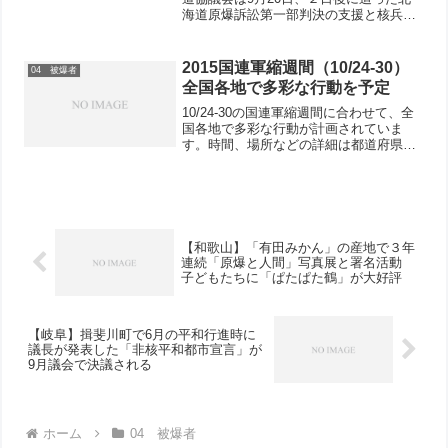
海道原爆訴訟第一部判決の支援と核兵器
廃絶を訴える６・９宣伝行動を札幌駅前
で行いました。
2015国連軍縮週間（10/24-30）
04 被爆者
全国各地で多彩な行動を予定
10/24-30の国連軍縮週間に合わせて、全
国各地で多彩な行動が計画されていま
す。時間、場所などの詳細は都道府県原
水協までお問い合わせください。北海
道・10月26日（月）12:15～12:45@札幌
市内中央区パルコ前 被爆70年・国連軍
縮週...
【和歌山】「有田みかん」の産地で３年
連続「原爆と人間」写真展と署名活動
子どもたちに「ぱたぱた鶴」が大好評
【岐阜】揖斐川町で6月の平和行進時に
議長が発表した「非核平和都市宣言」が
9月議会で決議される
ホーム
04 被爆者