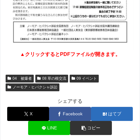
▲クリックするとPDFファイルが開きます。
04 被爆者
08 草の根交流
09 イベント
ノーモア・ヒバクシャ訴訟
シェアする
X
Facebook
はてブ
LINE
コピー