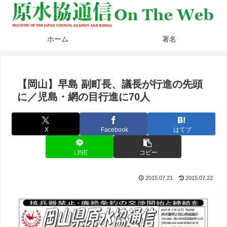
ホーム
署名
【岡山】早島 副町長、議長が行進の先頭
に／児島・網の目行進に70人
X
Facebook
はてブ
LINE
コピー
2015.07.21
2015.07.22