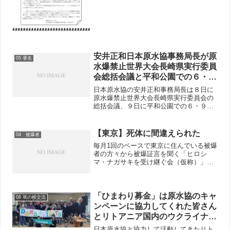
安井正和日本原水協事務局長が原
05 署名
水爆禁止世界大会長崎県実行委員
会総括会議と平和公園での６・９
行動に参加
日本原水協の安井正和事務局長は８日に
原水爆禁止世界大会長崎県実行委員会の
総括会議、９日に平和公園での６・９行
動に参加しました。総括会議には新婦
人、民医連、長崎市従組、長崎市と県内
各地の原水協から38名が出席。菅政和県
【東京】死体に間違えられた
04 被爆者
実行委員会代表委員が挨拶...
毎月1回のペースで東京に住んでいる被爆
者の方々から被爆証言を聞く「ヒロシ
マ・ナガサキを受け継ぐ会（仮称）」は5
月29日、日本原水協の事務所で渡部昭彦
中野区原爆被害者の会（長広会）会長の
話を聞きました。渡部さんは「あまりみ
んなの前で話したこと...
「ひまわり募金」は原水協のキャ
08 草の根交流
ンペーンに協力してくれた皆さん
とリトアニア国内のウクライナ難
民の心を通わせるとりくみでした
日本原水協と協力して活動してきたリト