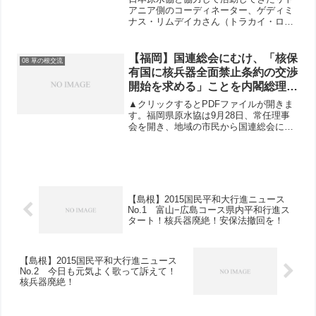
アニア側のコーディネーター、ゲディミ
ナス・リムデイカさん（トラカイ・ロー
タリークラブ元会長）から届いた連絡と
写真を紹介します。原水協の皆さん、安
井正和さん、高草木博さん、朝戸理恵子
【福岡】国連総会にむけ、「核保
08 草の根交流
さん、リトアニア国内のウ...
有国に核兵器全面禁止条約の交渉
開始を求める」ことを内閣総理大
臣に要請する団体署名のとりくみ
▲クリックするとPDFファイルが開きま
を決定
す。福岡県原水協は9月28日、常任理事
会を開き、地域の市民から国連総会にむ
け「核保有国に核兵器全面禁止条約の交
渉開始を呼びかけること」を内閣総理大
臣に要請する団体署名をとりくむことを
決めました。日本政府...
【島根】2015国民平和大行進ニュース
No.1 富山−広島コース県内平和行進ス
タート！核兵器廃絶！安保法撤回を！
【島根】2015国民平和大行進ニュース
No.2 今日も元気よく歌って訴えて！
核兵器廃絶！