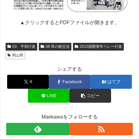
▲クリックするとPDFファイルが開きます。
03 平和行進
08 草の根交流
2015国際青年リレー行進
岡山県
シェアする
X
Facebook
はてブ
LINE
コピー
Maekawaをフォローする