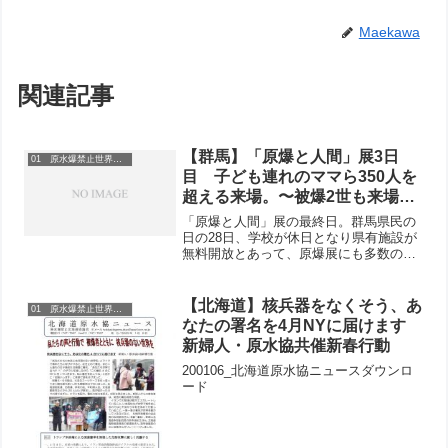
Maekawa
関連記事
【群馬】「原爆と人間」展3日
01 原水爆禁止世界大会
目 子ども連れのママら350人を
超える来場。〜被爆2世も来場、
今後のとりくみに嬉しい交流〜
「原爆と人間」展の最終日。群馬県民の
日の28日、学校が休日となり県有施設が
無料開放とあって、原爆展にも多数の来
場がありました。昼頃には200人を超
え、最終日の午後4時までには350人以上
の来場に。3日間で650人を超える人々
【北海道】核兵器をなくそう、あ
01 原水爆禁止世界大会
に、被爆者の声が...
なたの署名を4月NYに届けます
新婦人・原水協共催新春行動
200106_北海道原水協ニュースダウンロ
ード