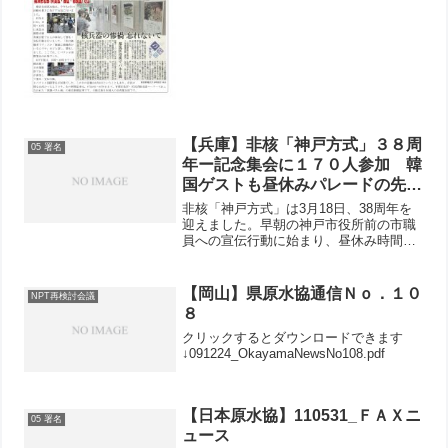
【兵庫】非核「神戸方式」３８周
05 署名
年ー記念集会に１７０人参加 韓
国ゲストも昼休みパレードの先頭
に
非核「神戸方式」は3月18日、38周年を
迎えました。早朝の神戸市役所前の市職
員への宣伝行動に始まり、昼休み時間
に、市役所横の花時計前の集会、三宮セ
ンター街でのパレードも行いました。記
念集会の講演に来日した韓国のイ･ジュン
【岡山】県原水協通信Ｎｏ．１０
NPT再検討会議
キュさんが連帯のあい...
８
クリックするとダウンロードできます
↓091224_OkayamaNewsNo108.pdf
【日本原水協】110531_ＦＡＸニ
05 署名
ュース