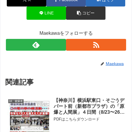
LINE
コピー
Maekawaをフォローする
Maekawa
関連記事
【神奈川】横浜駅東口・そごうデ
04 被爆者
パート前（新都市プラザ）の「原
爆と人間展」４日間（8/23〜26）
で今年も1万人を超える人が来
PDFはこちらダウンロード
場！