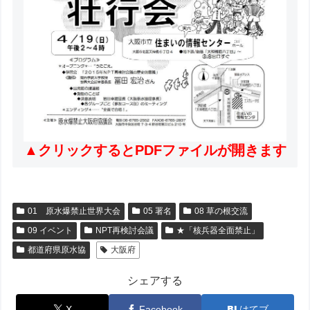
▲クリックするとPDFファイルが開きます
01 原水爆禁止世界大会
05 署名
08 草の根交流
09 イベント
NPT再検討会議
★「核兵器全面禁止」
都道府県原水協
大阪府
シェアする
X
Facebook
はてブ