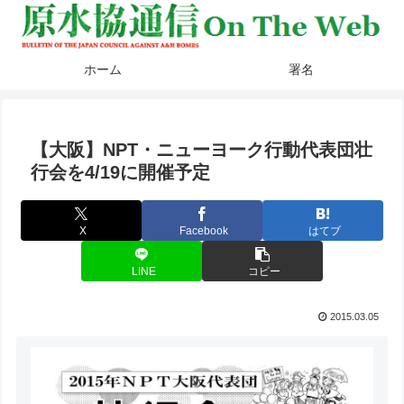
ホーム
署名
【大阪】NPT・ニューヨーク行動代表団壮
行会を4/19に開催予定
X
Facebook
はてブ
LINE
コピー
2015.03.05