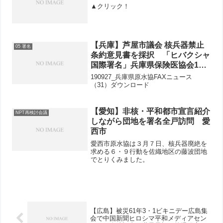
▲クリック！
【兵庫】芦屋市議会 核兵器禁止
05 署名
条約意見書を採択 「ヒバクシャ
国際署名」兵庫県保険医協会1万
枚の署名用紙を取り寄せ 明石原
190927_兵庫県原水協FAXニュース
水協は8千枚
（31）ダウンロード
【愛知】非核・平和都市宣言紹介
NPT再検討会議
しながら団地を署名全戸訪問 愛
西市
愛西市原水協は３月７日、核兵器廃絶を
求める６・９行動を佐織地区の藤波団地
でとりくみました。
【広島】被災61年3・1ビキニデー広島集
会で中国新聞ヒロシマ平和メディアセン