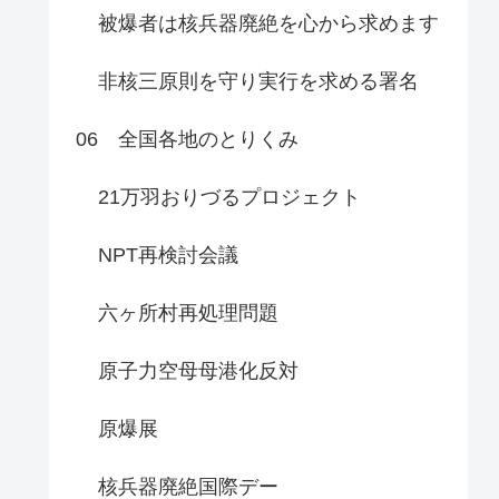
被爆者は核兵器廃絶を心から求めます
非核三原則を守り実行を求める署名
06 全国各地のとりくみ
21万羽おりづるプロジェクト
NPT再検討会議
六ヶ所村再処理問題
原子力空母母港化反対
原爆展
核兵器廃絶国際デー