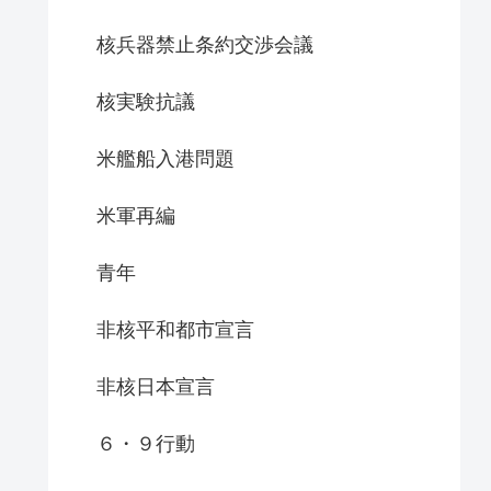
核兵器禁止条約交渉会議
核実験抗議
米艦船入港問題
米軍再編
青年
非核平和都市宣言
非核日本宣言
６・９行動