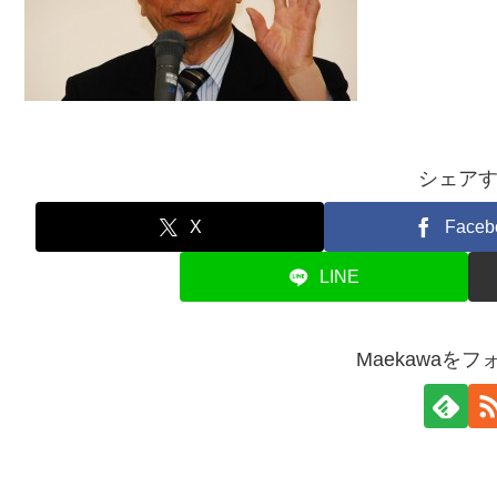
シェア
X
Faceb
LINE
Maekawaを