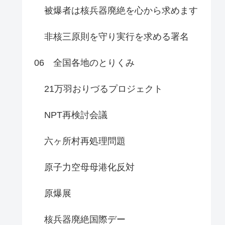
被爆者は核兵器廃絶を心から求めます
非核三原則を守り実行を求める署名
06 全国各地のとりくみ
21万羽おりづるプロジェクト
NPT再検討会議
六ヶ所村再処理問題
原子力空母母港化反対
原爆展
核兵器廃絶国際デー