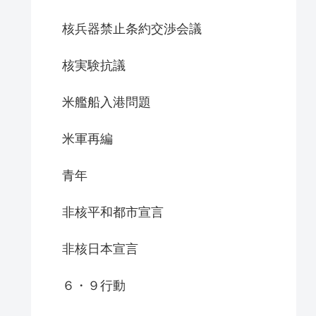
核兵器禁止条約交渉会議
核実験抗議
米艦船入港問題
米軍再編
青年
非核平和都市宣言
非核日本宣言
６・９行動