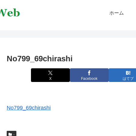
ホーム
No799_69chirashi
X
Facebook
はてブ
No799_69chirashi
-