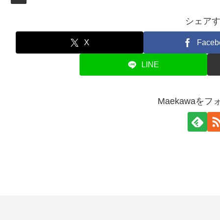
シェア
X
Faceb
LINE
Maekawaを