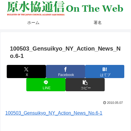
ホーム
署名
100503_Gensuikyo_NY_Action_News_N
o.6-1
X
Facebook
はてブ
LINE
コピー
2010.05.07
100503_Gensuikyo_NY_Action_News_No.6-1