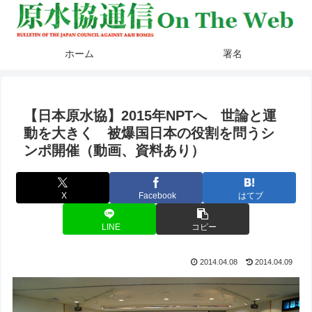
ホーム
署名
【日本原水協】2015年NPTへ 世論と運
動を大きく 被爆国日本の役割を問うシ
ンポ開催（動画、資料あり）
X
Facebook
はてブ
LINE
コピー
2014.04.08
2014.04.09