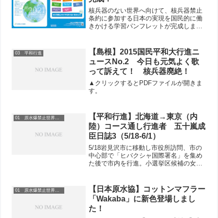
核兵器のない世界へ向けて、核兵器禁止
条約に参加する日本の実現を国民的に働
きかける学習パンフレットが完成しまし
た。いま、尖閣列島、南シナ海、台湾問
題での緊張が高まっています。核兵器を
持った国同士の軍事対決がエスカレート
【島根】2015国民平和大行進ニ
03 平和行進
した結果、核兵器の使用に...
ュースNo.2 今日も元気よく歌
って訴えて！ 核兵器廃絶！
▲クリックするとPDFファイルが開きま
す。
【平和行進】北海道→東京（内
01 原水爆禁止世界大会
陸）コース通し行進者 五十嵐成
臣日誌3（5/18-6/1）
5/18岩見沢市に移動し市役所訪問、市の
中心部で「ヒバクシャ国際署名」を集め
た後で市内を行進。小選挙区候補の女鹿
さんも参加。「この選挙区はJR北海道の
廃止路線の半分がある。大変なところで
す」と。5/19江別市は2015年に「平和都
【日本原水協】コットンマフラー
01 原水爆禁止世界大会
市宣言」を...
「Wakaba」に新色登場しまし
た！