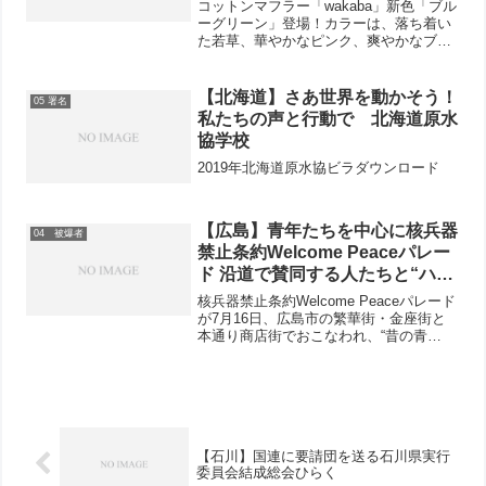
コットンマフラー「wakaba」新色「ブル
ーグリーン」登場！カラーは、落ち着い
た若草、華やかなピンク、爽やかなブル
ー、ビタミンカラーのオレンジの5種類。
1本1000円（送料実費）です。ご注文は
antiatom55@hotmail.comへ。...
【北海道】さあ世界を動かそう！
05 署名
私たちの声と行動で 北海道原水
協学校
2019年北海道原水協ビラダウンロード
【広島】青年たちを中心に核兵器
04 被爆者
禁止条約Welcome Peaceパレー
ド 沿道で賛同する人たちと“ハイ
タッチ“も
核兵器禁止条約Welcome Peaceパレード
が7月16日、広島市の繁華街・金座街と
本通り商店街でおこなわれ、“昔の青
年”を含む40人が「禁止条約ができたよ」
「核兵器はなくそう」などリレースピー
チしながらパレードしました。出発にあ
たり広島...
【石川】国連に要請団を送る石川県実行
委員会結成総会ひらく