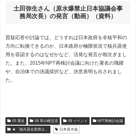
土田弥生さん（原水爆禁止日本協議会事
務局次長）の発言（動画）（資料）
質疑応答や討論では、どうすれば日本政府を非核平和の
方向に転換できるのか、日本政府が極限状況で核兵器使
用を容認するのはなぜかなど、活発な発言が相次ぎまし
た。また、2015年NPT再検討会議に向けた署名の飛躍
や、自治体での決議採択など、決意表明も出されまし
た。
05 署名
08 草の根交流
09 イベント
NPT再検討会議
★「核兵器全面禁止」
日本原水協