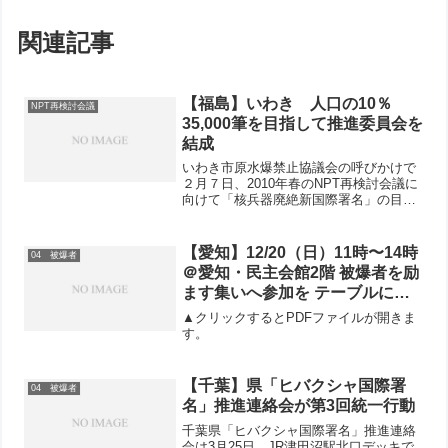
関連記事
【福島】いわき 人口の10％
NPT再検討会議
35,000筆を目指して推進委員会を
結成
いわき市原水爆禁止協議会の呼びかけで
２月７日、2010年春のNPT再検討会議に
向けて「核兵器廃絶新国際署名」の目
標、人口の10％、35,000筆を達成するた
めに署名推進委員会が結成されました。
【愛知】12/20（日）11時〜14時
04 被爆者
＠愛知・民主会館2階 被爆者を励
ます集いへ参加を テーブルに分
かれて被爆者の方のお話を聞きま
▲クリックするとPDFファイルが開きま
す 青年中心の被爆者支援、核兵
す。
器廃絶のリレートークも
【千葉】県「ヒバクシャ国際署
04 被爆者
名」推進連絡会が第3回統一行動
千葉県「ヒバクシャ国際署名」推進連絡
会は3月25日、JR津田沼駅北口デッキで