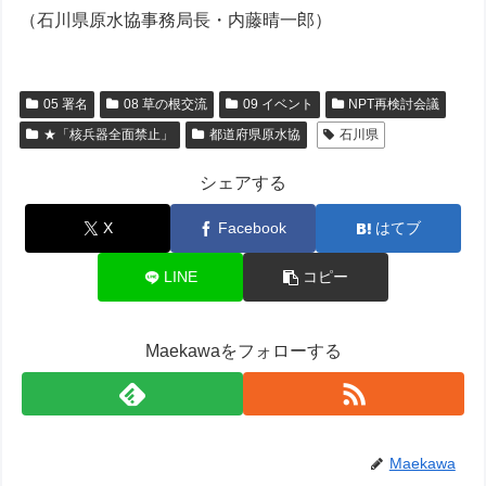
（石川県原水協事務局長・内藤晴一郎）
05 署名
08 草の根交流
09 イベント
NPT再検討会議
★「核兵器全面禁止」
都道府県原水協
石川県
シェアする
X
Facebook
はてブ
LINE
コピー
Maekawaをフォローする
Maekawa