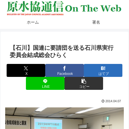
ホーム
署名
【石川】国連に要請団を送る石川県実行
委員会結成総会ひらく
X
Facebook
はてブ
LINE
コピー
2014.04.07