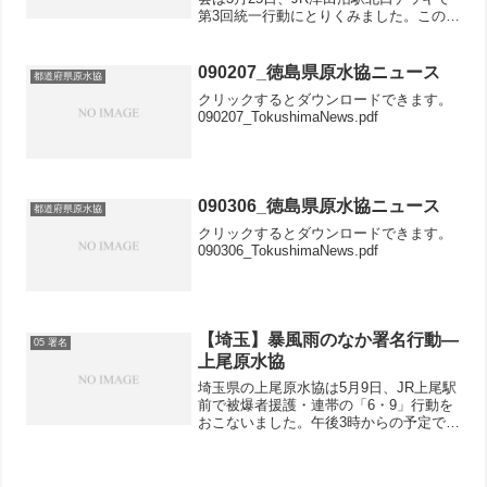
第3回統一行動にとりくみました。この行
動には千葉県原爆被爆者友愛会の15人を
先頭に、連絡会からのよびかけにこたえ
て団体や個人、32人が参加しました。1
090207_徳島県原水協ニュース
都道府県原水協
時間の行動で1...
クリックするとダウンロードできます。
090207_TokushimaNews.pdf
090306_徳島県原水協ニュース
都道府県原水協
クリックするとダウンロードできます。
090306_TokushimaNews.pdf
【埼玉】暴風雨のなか署名行動—
05 署名
上尾原水協
埼玉県の上尾原水協は5月9日、JR上尾駅
前で被爆者援護・連帯の「6・9」行動を
おこないました。午後3時からの予定でし
たが、開始当初は暴風が吹き、ときおり
大粒の雨が降るなか5人の参加で18筆の
「核兵器全面禁止のアピール」署名が寄