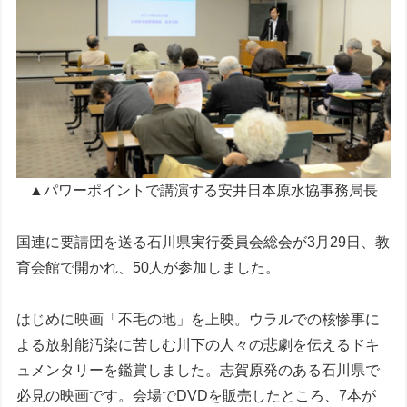
▲パワーポイントで講演する安井日本原水協事務局長
国連に要請団を送る石川県実行委員会総会が3月29日、教
育会館で開かれ、50人が参加しました。
はじめに映画「不毛の地」を上映。ウラルでの核惨事に
よる放射能汚染に苦しむ川下の人々の悲劇を伝えるドキ
ュメンタリーを鑑賞しました。志賀原発のある石川県で
必見の映画です。会場でDVDを販売したところ、7本が