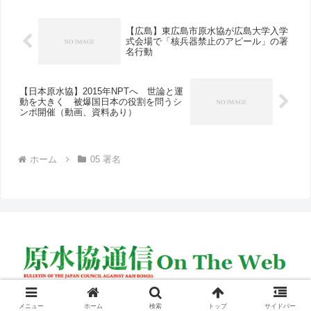
せられました。...
【広島】東広島市原水協が広島大学入学
式会場で「核兵器禁止のアピール」の署
名行動
【日本原水協】2015年NPTへ 世論と運
動を大きく 被爆国日本の役割を問うシ
ンポ開催（動画、資料あり）
ホーム
05 署名
© 2005 原水協通信 on the web.
メニュー
ホーム
検索
トップ
サイドバー