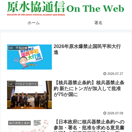
ホーム
署名
2026年原水爆禁止国民平和大行
03 平和行進
進
2026.07.27
【核兵器禁止条約】核兵器禁止条
12 ワールドリポート
約 新たにトンガが加入して批准
が75か国に
2026.07.09
【日本政府に核兵器禁止条約への
核兵器禁止条約
参加・署名・批准を求める意見書