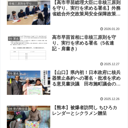
【高市早苗総理大臣に非核三原則
非核三原則を守り実行を求める署名
を守り、実行を求める署名】外務
省総合外交政策局安全保障政策課
を通じて第一次分を提出
2026.01.20
高市早苗首相に非核三原則を守
05 署名
り、実行を求める署名（5名連
記・肩書き）
2025.12.27
【山口】県内初！日本政府に核兵
05 署名
器禁止条約への署名・批准を求め
る意見書決議 田布施町議会の請
願のとりくみ
2025.12.26
【熊本】被爆者訪問し ちひろカ
08 草の根交流
レンダーとシクラメン贈呈