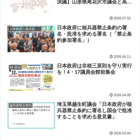
決議】山形県尾花沢市議会と高畠
町議会の採択を確認して756自治
体議会に
2026.07.02
日本政府に核兵器禁止条約の署
日本政府に核兵器禁止条約の署名・批准を求める
名・批准を求める署名（「禁止条
約参加署名」）
2026.06.11
日本政府は非核三原則を守り実行
05 署名
を！4・17議員会館前集会
2026.04.09
埼玉県越生町議会「日本政府が核
核兵器禁止条約
兵器禁止条約に署名し国会で批准
することを求める意見書」
2026.03.04