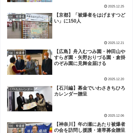
2025.12.25
【京都】「被爆者をはげますつど
04 被爆者
い」に150人
2025.12.21
【広島】舟入むつみ園・神田山や
04 被爆者
すらぎ園・矢野おりづる園・倉掛
のぞみ園に見舞金届ける
2025.12.20
【石川編】募金でいわさきちひろ
ちひろカレンダー
カレンダー贈呈
2025.12.06
【神奈川】年の瀬にあたり被爆者
04 被爆者
の会を訪問し援護・連帯募金贈呈