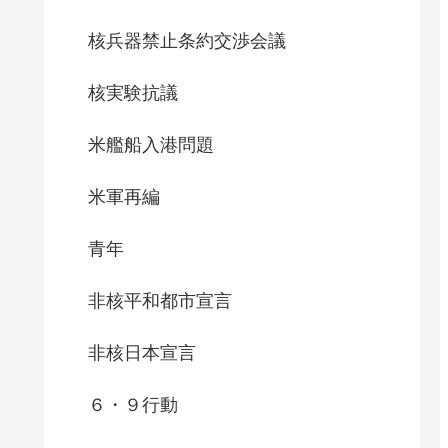
核兵器禁止条約交渉会議
核実験抗議
米艦船入港問題
米軍再編
青年
非核平和都市宣言
非核日本宣言
６・９行動