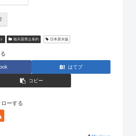
2
ート
核兵器禁止条約
日本原水協
する
ook
はてブ
コピー
フォローする