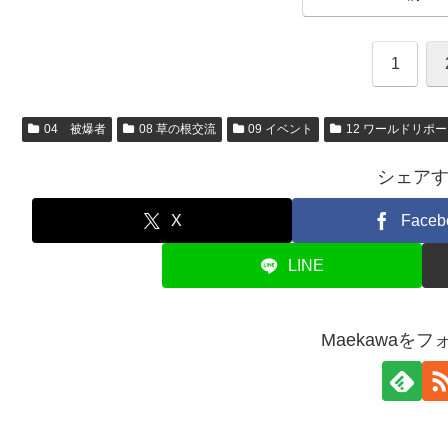
1
04 被爆者
08 草の根交流
09 イベント
12 ワールドリポ
シェア
X
Faceb
LINE
Maekawaを