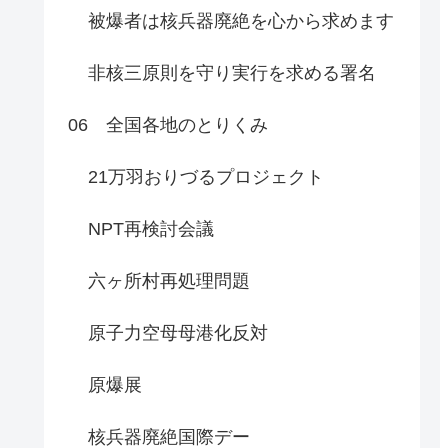
被爆者は核兵器廃絶を心から求めます
非核三原則を守り実行を求める署名
06 全国各地のとりくみ
21万羽おりづるプロジェクト
NPT再検討会議
六ヶ所村再処理問題
原子力空母母港化反対
原爆展
核兵器廃絶国際デー