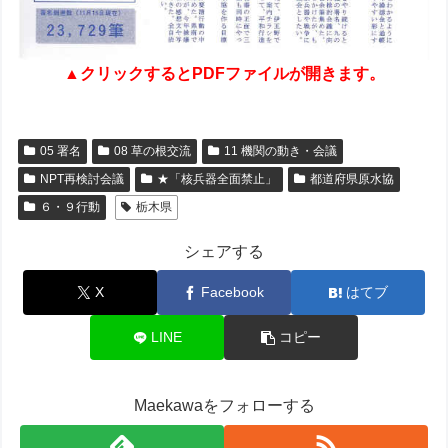
▲クリックするとPDFファイルが開きます。
05 署名
08 草の根交流
11 機関の動き・会議
NPT再検討会議
★「核兵器全面禁止」
都道府県原水協
６・９行動
栃木県
シェアする
X
Facebook
はてブ
LINE
コピー
Maekawaをフォローする