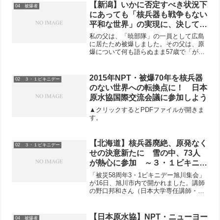
【新潟】いかに否定すべき状況下
04 被爆者
にあっても「核兵器も戦争もない
平和な世界」の実現に、決して、
諦めることも、怯むこともない
私の父は、「暁部隊」の一員として広島
ー 被爆2世としての思い
に居たため被爆しました。その父は、原
爆について何も語らぬまま57歳で「が
ん」に侵され亡くなりました。父が被爆
者と知ったのは高校生の時でした。母親
に尋ねると、あっさり認め、父が広島か
2015年NPT・被爆70年を核兵器
02 ３・１ビキニデー
ら帰りすぐに授かった子が...
のない世界への転換点に！ 日本
原水協国際交流会議に参加しよう
▲クリックするとPDFファイルが開きま
す。
【北海道】核兵器廃絶、原発なく
02 ３・１ビキニデー
せの決意新たに 雪の中、73人
が熱心に参加 ～３・１ビキニデ
ー旭川集会
「被災58周年3・1ビキニデー旭川集会」
が16日、旭川市内で開かれました。講師
の野口邦和さん（日本大学専任講師・福
島大学客員教授）が「ビキニ水爆実験か
ら福島原発を考える」と題して講演しま
した。福島で何度も現地調査している野
【日本原水協】NPT・ニューヨー
04 被爆者