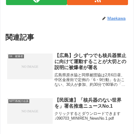
Maekawa
関連記事
【広島】少しずつでも核兵器禁止
04 被爆者
に向けて運動することが大切との
説明に被爆者が署名
広島県原水協と同県被団協は2月6日昼、
中区金座街で定例の「6・9行動」をおこ
ない、30人が参加、約30分で80筆の「核
兵器全面禁止のアピール」署名、2070円
の募金が寄せられました。自分も被爆者
という70代の女性は、「こんなことをし
【民医連】「核兵器のない世界
NPT再検討会議
ても力に...
を」署名推進ニュースNo.1
クリックするとダウンロードできます
↓090703_MINIREN_NewsNo.1.pdf