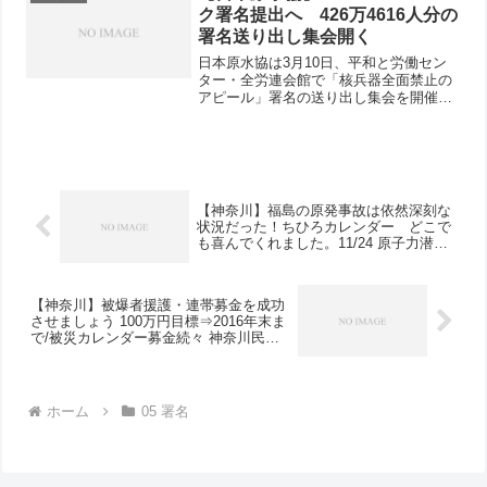
口さんに、参加者か...
ク署名提出へ 426万4616人分の
署名送り出し集会開く
日本原水協は3月10日、平和と労働セン
ター・全労連会館で「核兵器全面禁止の
アピール」署名の送り出し集会を開催し
ました。これは、4月27日からニューヨ
ークの国連本部で開催される第9回核不拡
散条約（NPT）再検討会議に提出する署
名の第1次分です...
【神奈川】福島の原発事故は依然深刻な
状況だった！ちひろカレンダー どこで
も喜んでくれました。11/24 原子力潜水
艦シャルロット また、横須賀に入港
【神奈川】被爆者援護・連帯募金を成功
させましょう 100万円目標⇒2016年末ま
で/被災カレンダー募金続々 神奈川民医
連、多摩区の女性、横浜北部原水協、新
婦人県本部/新春署名行動をすべての地域
で/原子力空母ロナルド・レーガン 12月3
日、横須賀基地に入港
ホーム
05 署名