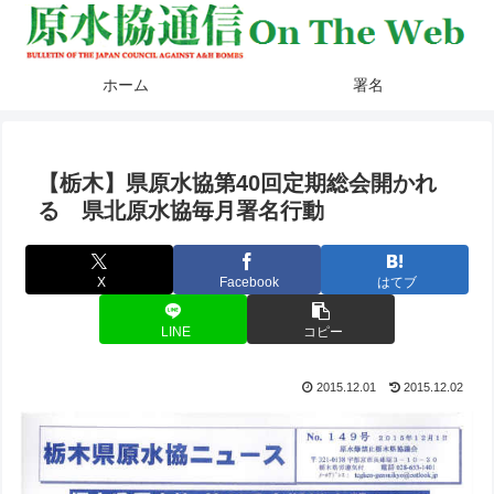
ホーム
署名
【栃木】県原水協第40回定期総会開かれ
る 県北原水協毎月署名行動
X
Facebook
はてブ
LINE
コピー
2015.12.01
2015.12.02