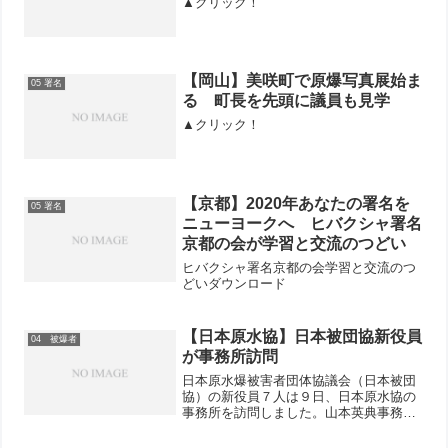
▲クリック！
【岡山】美咲町で原爆写真展始ま
05 署名
る 町長を先頭に議員も見学
▲クリック！
【京都】2020年あなたの署名を
05 署名
ニューヨークへ ヒバクシャ署名
京都の会が学習と交流のつどい
ヒバクシャ署名京都の会学習と交流のつ
どいダウンロード
【日本原水協】日本被団協新役員
04 被爆者
が事務所訪問
日本原水爆被害者団体協議会（日本被団
協）の新役員７人は９日、日本原水協の
事務所を訪問しました。山本英典事務局
次長は６月７、８両日に行った全国総会
での大きな特徴は、福島第一原発事故を