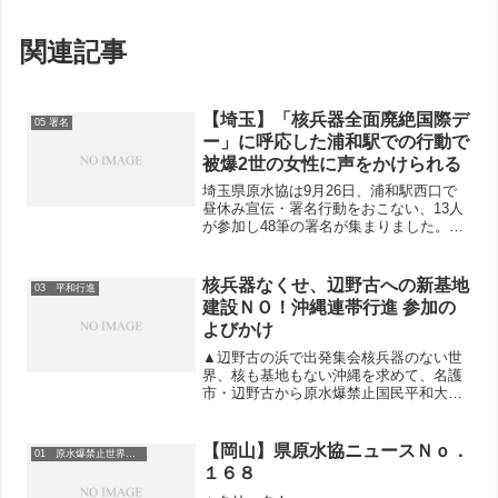
関連記事
【埼玉】「核兵器全面廃絶国際デ
05 署名
ー」に呼応した浦和駅での行動で
被爆2世の女性に声をかけられる
埼玉県原水協は9月26日、浦和駅西口で
昼休み宣伝・署名行動をおこない、13人
が参加し48筆の署名が集まりました。
「実は私は広島の被爆2世です。祖母はあ
の原爆で亡くなり、母は被爆者です」と
いう上尾市在住の女性が声をかけてくる
核兵器なくせ、辺野古への新基地
03 平和行進
一面もありました。...
建設ＮＯ！沖縄連帯行進 参加の
よびかけ
▲辺野古の浜で出発集会核兵器のない世
界、核も基地もない沖縄を求めて、名護
市・辺野古から原水爆禁止国民平和大行
進（沖縄→長崎コース）が6月14日に出
発します。新基地建設を許さない沖縄の
たたかいに連帯する行進として、日本全
【岡山】県原水協ニュースＮｏ．
01 原水爆禁止世界大会
国から、世界から、多く...
１６８