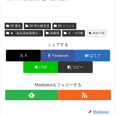
05 署名
08 草の根交流
09 イベント
★「核兵器全面禁止」
原爆展
６・９行動
神奈川県
シェアする
X
Facebook
はてブ
LINE
コピー
Maekawaをフォローする
Maekawa