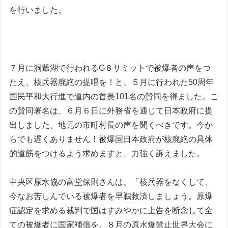
を行いました。
７月に洞爺湖で行われるG８サミットで被爆者の声をつ
たえ、核兵器廃絶の提唱を！と、５月に行われた50周年
国民平和大行進で道内の首長101名の賛同を得ました。こ
の賛同署名は、６月６日に外務省を通じて日本政府に提
出しました。地元の市町村長の声を聞くべきです。今か
らでも遅くありません！被爆国日本政府が核廃絶の具体
的道筋をつけるよう求めますと、力強く訴えました。
中央区原水協の富堂保則さんは、「核兵器をなくして、
今なお苦しんでいる被爆者を早鵜救済しましょう。原爆
症認定を求める裁判で国はすみやかに上告を断念して全
ての被爆者に国家補償を。８月の原水爆禁止世界大会に