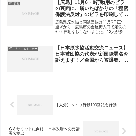
賀を足場に、軍事面の「日米一体化」を
【広島】11月6・9行動用のビラ
05 署名
アピールしました。こ...
の裏面に、届いたばかりの「秘密
保護法反対」のビラを印刷して配
布。30分で79筆の署名が集ま
広島県原水協と同被団協は11月6日正午
る。
過ぎから、広島市の金座街入口で定例の
6・9行動をおこないました。13人が参加
し、11月6・9行動用のビラの裏面に、届
いたばかりの「秘密保護法反対」のビラ
を印刷して配布。30分間で79筆の署名を
【日本原水協活動交流ニュース】
02 ３・１ビキニデー
集めました...
日本被団協の代表が新国際署名を
訴えます！／全国から被爆者、被
爆2世・3世が続々参加／3・1ビ
キニデー集会でSEALDsメンバー
が連帯挨拶
【大分】６・９行動100回記念行動
Ｇ８サミットに向け、日本政府への要請
署名提出