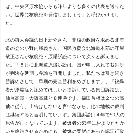
は、中央区原水協からも昨年よりも多くの代表を送りた
い。世界に核廃絶を発信しましょう」と呼びかけまし
た。
北の詩人会議の日下新介さん、非核の政府を求める北海
道の会の小野内勝義さん、国民救援会北海道本部の守屋
敬正さんが核廃絶・原爆訴訟について次々と訴えまし
た。「５月に北海道原爆訴訟は、国が申し入れて裁判所
が判決を延期し弁論を再開しました。私たちは引き続き
勝訴めざして、早期の完全勝利をめざします」、「被爆
者が原爆症と認めてほしいと提訴している集団訴訟は、
仙台高裁・大阪高裁と８連勝です。福田首相は２つの高
裁に従う、上告はしないと言いながら、他の地裁の裁判
は継続すると言明しています。集団訴訟は４年で50人の
原告が亡くなっています。被爆者の63年におよぶたたか
いを終結させるためにも、被爆の実態にあった認定行政