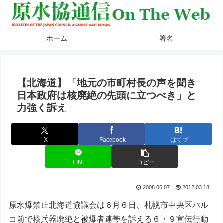
ホーム
署名
【北海道】「地元の市町村長の声を聞き
日本政府は核廃絶の先頭に立つべき」と
力強く訴え
X
Facebook
はてブ
LINE
コピー
2008.06.07
2012.03.18
原水爆禁止北海道協議会は６月６日、札幌市中央区パル
コ前で核兵器廃絶と被爆者連帯を訴える６・９宣伝行動