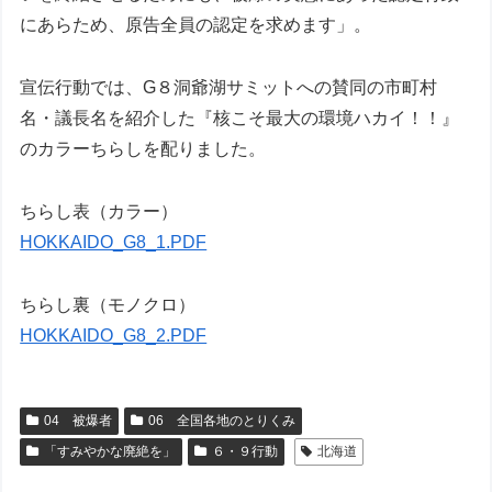
にあらため、原告全員の認定を求めます」。
宣伝行動では、G８洞爺湖サミットへの賛同の市町村
名・議長名を紹介した『核こそ最大の環境ハカイ！！』
のカラーちらしを配りました。
ちらし表（カラー）
HOKKAIDO_G8_1.PDF
ちらし裏（モノクロ）
HOKKAIDO_G8_2.PDF
04 被爆者
06 全国各地のとりくみ
「すみやかな廃絶を」
６・９行動
北海道