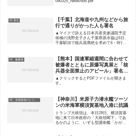
090325_NewsNo6.pdf
【千葉】北海道や九州などから旅
05 署名
行で通りがかった人も署名
▲マイクで訴える日本共産党参議院予定
候補の浅野史子さん千葉県原水協は6日、
千葉駅頭で核兵器廃絶を求めて6・9行動
をおこないました。県原水協の紙谷敏弘
事務局長や日本共産党参議院予定候補の
浅野史子氏などがマイクで「今年は被爆
【熊本】国連軍縮週間に合わせて
04 被爆者
70年の節目の年です...
被爆者とともに原爆写真展と「核
兵器全面禁止のアピール」署名宣
伝行動
▲クリックするとPDFファイルが開きま
す。
【神奈川】米原子力潜水艦ツーソ
06 全国各地のとりくみ
ンの米海軍横須賀基地入港に抗議
トランプ大統領は、本日28日、横須賀基
地に来て日米政府の「大統領閣下」であ
るかのように、いずも型護衛艦「かが」
に乗艦し、空自と米海軍の隊員ら500人
に訓示をおこないました。まさに、横須