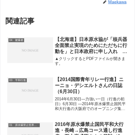
Maekawa
関連記事
【北海道】日本原水協が「核兵器
04 被爆者
全面禁止実現のためにただちに行
動を」と日本政府に申し入れ
6・9行動 で青年が被爆者の思い
▲クリックするとPDFファイルが開きま
を受け継ぎ核兵器廃絶と憲法違反
す。
の戦争法廃止を訴える
【2014国際青年リレー行進】ニ
03 平和行進
ーニョ・デシエルトさんの日誌
（6月30日）
2014年6月30日―力強い一日（行進の初
日）6月30日 ―2014年原水爆禁止国民平
和大行進の大阪府でのオープニング集会
に、約300人の参加者が柏原市の河原に
集まりました。川から吹く暖かいそよ風
と太陽から降り注ぐ陽射しには、参加者
2016年原水爆禁止国民平和大行
01 原水爆禁止世界大会
の笑顔と...
進・長崎→広島コース通し行進