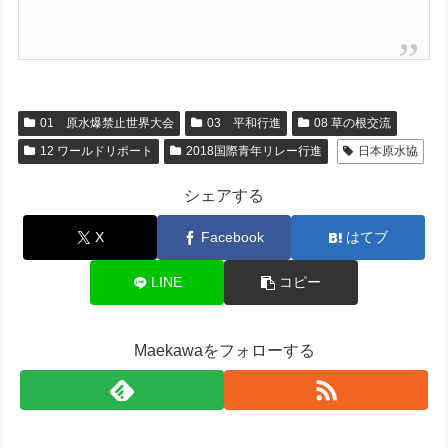
01 原水爆禁止世界大会
03 平和行進
08 草の根交流
12 ワールドリポート
2018国際青年リレー行進
日本原水協
シェアする
X
Facebook
はてブ
LINE
コピー
Maekawaをフォローする