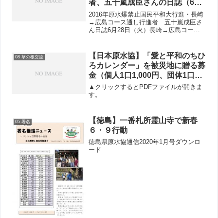
者、五十嵐成臣さんの日誌（6月
28日〜7月2日）
2016年原水爆禁止国民平和大行進・長崎
→広島コース通し行進者 五十嵐成臣さ
ん日誌6月28日（火）長崎→広島コース1
日目。今回の平和行進は長崎→広島コー
スを歩きます。午後1時、長崎平和祈念像
前で出発集会。大雨の降る中、150人が
【日本原水協】「愛と平和のちひ
08 草の根交流
参加。被爆者...
ろカレンダー」を被災地に贈る募
金（個人1口1,000円、団体1口
20,000円）にぜひご協力くださ
▲クリックするとPDFファイルが開きま
い！
す。
【徳島】一番札所霊山寺で新春
05 署名
６・９行動
徳島県原水協通信2020年1月号ダウンロ
ード