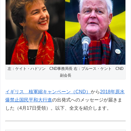
左：ケイト・ハドソン CND事務局長 右：ブルース・ケント CND
副会長
イギリス 核軍縮キャンペーン（CND）
から
2018年原水
爆禁止国民平和大行進
の出発式へのメッセージが届きま
した（4月17日受領）。以下、全文を紹介します。