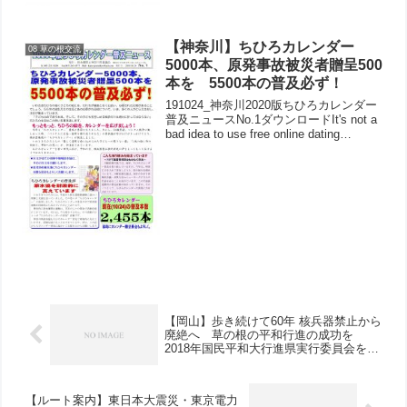
【神奈川】ちひろカレンダー
08 草の根交流
5000本、原発事故被災者贈呈500
本を 5500本の普及必ず！
191024_神奈川2020版ちひろカレンダー
普及ニュースNo.1ダウンロードIt's not a
bad idea to use free online dating
services as long as you find the be...
【岡山】歩き続けて60年 核兵器禁止から
廃絶へ 草の根の平和行進の成功を
2018年国民平和大行進県実行委員会を結
成
【ルート案内】東日本大震災・東京電力