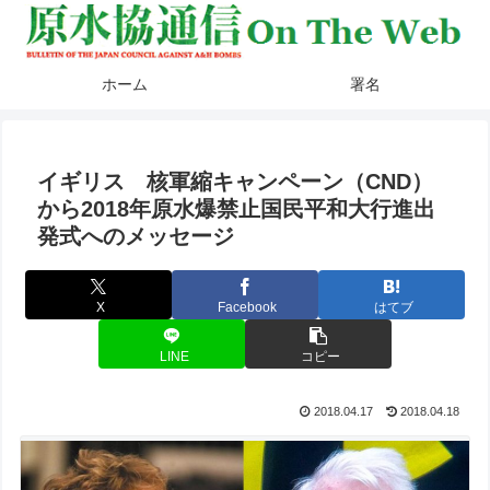
ホーム
署名
イギリス 核軍縮キャンペーン（CND）
から2018年原水爆禁止国民平和大行進出
発式へのメッセージ
X
Facebook
はてブ
LINE
コピー
2018.04.17
2018.04.18