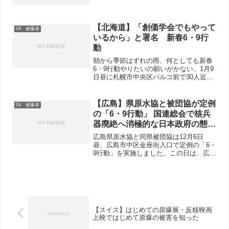
【北海道】「創価学会でもやって
04 被爆者
いるから」と署名 新春6・9行
動
朝から季節はずれの雨、何としても新春
6・9行動やりたいの願いがかない、1月9
日昼に札幌市中央区パルコ前で30人近く
で賑やかに署名（ヒバクシャ国際署名
と、安倍9条改憲NO！憲法3000万署名）
宣伝行動をおこないました。ヒバクシャ
【広島】県原水協と被団協が定例
04 被爆者
国際署名を進め...
の「6・9行動」 国連総会で核兵
器廃絶へ消極的な日本政府の態度
を告発
広島県原水協と同県被団協は12月6日
昼、広島市中区金座街入口で定例の「6・
9行動」を実施しました。この日は、広島
市原水協の平和公園での「座り込み学習
会」と重なったため、参加者は11人と少
なかったのですが、73人から「核兵器全
面禁止のアピール...
【スイス】はじめての原爆展・反核映画
上映ではじめて原爆の被害を知った