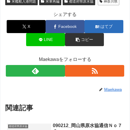
米艦船入港問題
米軍再編
都道府県原水協
神奈川県
シェアする
X
Facebook
はてブ
LINE
コピー
Maekawaをフォローする
Maekawa
関連記事
090212_岡山県原水協通信Ｎｏ７
都道府県原水協