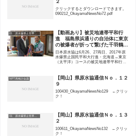
２
クリックするとダウンロードできます。
090212_OkayamaNewsNo72.pdf
【動画あり】被災地連帯平和行
01 原水爆禁止世界大会
進 福島県浜通りの自治体に東京
の被爆者が折って繋げた千羽鶴を
届ける
日本原水協は6月26、27両日、2017年原
水爆禁止国民平和大行進・北海道→東京
（太平洋）コースの被災地連帯平和行進
に参加しました。相双地区平和行進実行
委員会（大内秀夫代表）とともに1市4町
（南相馬市、浪江町、富岡町、楢葉町、
【岡山】県原水協通信Ｎｏ．１２
NPT再検討会議
広野町）の5自...
９
100430_OkayamaNewsNo129 ←クリッ
ク！
【岡山】県原水協通信Ｎｏ．１３
01 原水爆禁止世界大会
２
100611_OkayamaNewsNo132 ←クリッ
ク！