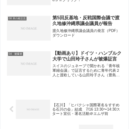
第5回反基地・反戦国際会議で渡
08 草の根交流
久地修沖縄県議会議員が報告
渡久地修沖縄県議会議員の発言（PDF）
ダウンロード
【動画あり】ドイツ・ハンブルク
04 被爆者
大学で山田玲子さんが被爆証言
スイスのジュネーブで開かれる「青年核
軍縮会議」で証言するために青年代表２
人と渡欧している山田玲子さん（豊島区
被爆者の会会長）は24日、ドイツのハン
ブルク大学で開かれた被爆体験を聞く会
で証言しました。会には50人以上が集ま
り、「補償はあるのか...
【石川】「ヒバクシャ国際署名をすすめ
る石川の会」結成 7/16 13:30〜14:30ス
タート宣伝・署名活動＠エムザ前