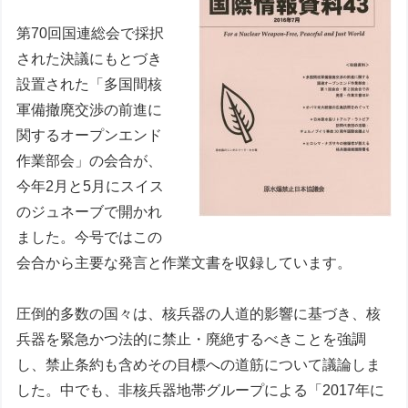
第70回国連総会で採択
された決議にもとづき
設置された「多国間核
軍備撤廃交渉の前進に
関するオープンエンド
作業部会」の会合が、
今年2月と5月にスイス
のジュネーブで開かれ
ました。今号ではこの
会合から主要な発言と作業文書を収録しています。
圧倒的多数の国々は、核兵器の人道的影響に基づき、核
兵器を緊急かつ法的に禁止・廃絶するべきことを強調
し、禁止条約も含めその目標への道筋について議論しま
した。中でも、非核兵器地帯グループによる「2017年に