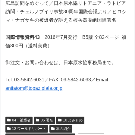
広島訪問をめぐって／日本原水協リトアニア・ラトビア
訪問：チェルノブイリ事故30周年国際会議より／ヒロシ
マ・ナガサキの被爆者が訴える核兵器廃絶国際署名
国際情報資料43
2016年7月発行 B5版 全82ページ 頒
価800円（送料実費）
御注文・お問い合わせは、日本原水協事務局まで。
Tel: 03-5842-6031／FAX: 03-5842-6033／Email:
antiatom@topaz.plala.or.jp
04 被爆者
05 署名
10 よみもの
12 ワールドリポート
本の紹介