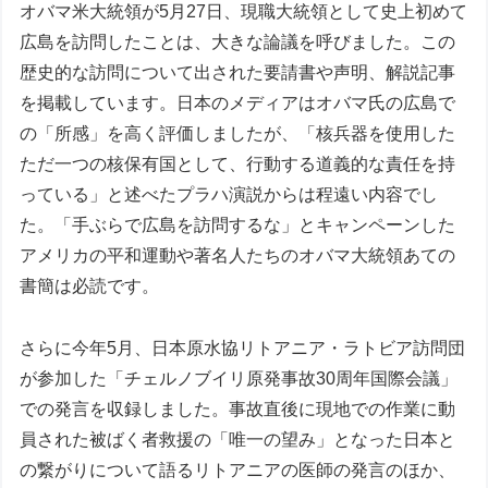
オバマ米大統領が5月27日、現職大統領として史上初めて
広島を訪問したことは、大きな論議を呼びました。この
歴史的な訪問について出された要請書や声明、解説記事
を掲載しています。日本のメディアはオバマ氏の広島で
の「所感」を高く評価しましたが、「核兵器を使用した
ただ一つの核保有国として、行動する道義的な責任を持
っている」と述べたプラハ演説からは程遠い内容でし
た。「手ぶらで広島を訪問するな」とキャンペーンした
アメリカの平和運動や著名人たちのオバマ大統領あての
書簡は必読です。
さらに今年5月、日本原水協リトアニア・ラトビア訪問団
が参加した「チェルノブイリ原発事故30周年国際会議」
での発言を収録しました。事故直後に現地での作業に動
員された被ばく者救援の「唯一の望み」となった日本と
の繋がりについて語るリトアニアの医師の発言のほか、