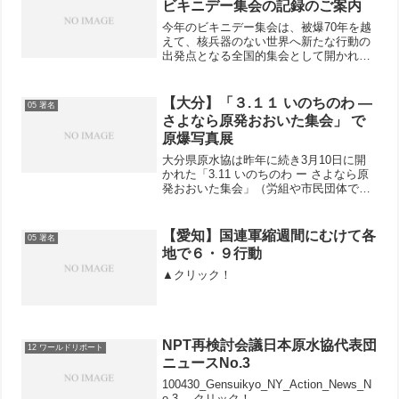
ビキニデー集会の記録のご案内
今年のビキニデー集会は、被爆70年を越
えて、核兵器のない世界へ新たな行動の
出発点となる全国的集会として開かれま
した。本記録集には、２年前に核保有９
か国を核軍備撤廃の交渉義務違反、慣習
国際法違反で国際司法裁判所に提訴した
【大分】「３.１１ いのちのわ ―
05 署名
マーシャル諸島共和国か...
さよなら原発おおいた集会」 で
原爆写真展
大分県原水協は昨年に続き3月10日に開
かれた「3.11 いのちのわ ー さよなら原
発おおいた集会」（労組や市民団体で構
成する実行委員会が主催）で、医療生協
と協力して会場の一角に原爆写真展と署
名のコーナーを設けました。原爆写真展
【愛知】国連軍縮週間にむけて各
05 署名
には早々から小...
地で６・９行動
▲クリック！
NPT再検討会議日本原水協代表団
12 ワールドリポート
ニュースNo.3
100430_Gensuikyo_NY_Action_News_N
o.3 ←クリック！