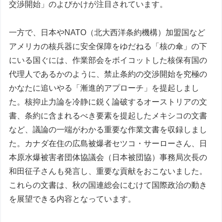
交渉開始」のよびかけが注目されています。
一方で、日本やNATO（北大西洋条約機構）加盟国など
アメリカの核兵器に安全保障をゆだねる「核の傘」の下
にいる国ぐには、作業部会をボイコットした核保有国の
代理人であるかのように、禁止条約の交渉開始を究極の
かなたに追いやる「漸進的アプローチ」を提起しまし
た。核抑止力論を冷静に鋭く論破するオーストリアの文
書、条約に含まれるべき要素を提起したメキシコの文書
など、議論の一端がわかる重要な作業文書を収録しまし
た。カナダ在住の広島被爆者セツコ・サーローさん、日
本原水爆被害者団体協議会（日本被団協）事務局次長の
和田征子さんも発言し、重要な貢献をおこないました。
これらの文書は、秋の国連総会にむけて国際政治の動き
を展望できる内容となっています。