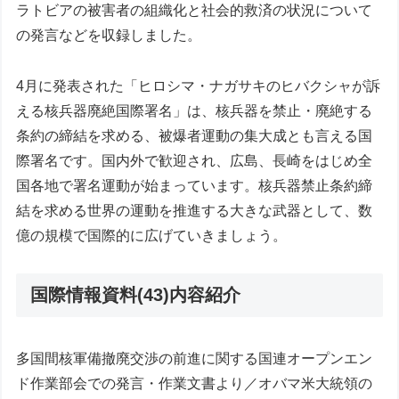
ラトビアの被害者の組織化と社会的救済の状況について
の発言などを収録しました。
4月に発表された「ヒロシマ・ナガサキのヒバクシャが訴
える核兵器廃絶国際署名」は、核兵器を禁止・廃絶する
条約の締結を求める、被爆者運動の集大成とも言える国
際署名です。国内外で歓迎され、広島、長崎をはじめ全
国各地で署名運動が始まっています。核兵器禁止条約締
結を求める世界の運動を推進する大きな武器として、数
億の規模で国際的に広げていきましょう。
国際情報資料(43)内容紹介
多国間核軍備撤廃交渉の前進に関する国連オープンエン
ド作業部会での発言・作業文書より／オバマ米大統領の