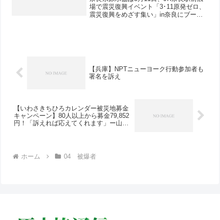
場で震災復興イベント「3･11原発ゼロ、
震災復興をめざす集い」in奈良にブース
を出し、被爆写真展と「核兵器全面禁止
のアピール」署名行動を行いました。風
が強い中でしたが、コンパネに貼り三角
形に組み合わせ...
【兵庫】NPTニューヨーク行動参加者も
署名を訴え
【いわさきちひろカレンダー被災地募金
キャンペーン】80人以上から募金79,852
円！「訴えれば応えてくれます」ー山口
逸郎さん
ホーム
04 被爆者