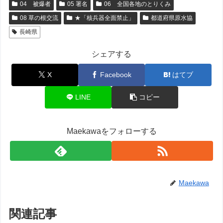
04 被爆者
05 署名
06 全国各地のとりくみ
08 草の根交流
★「核兵器全面禁止」
都道府県原水協
長崎県
シェアする
X
Facebook
はてブ
LINE
コピー
Maekawaをフォローする
Maekawa
関連記事