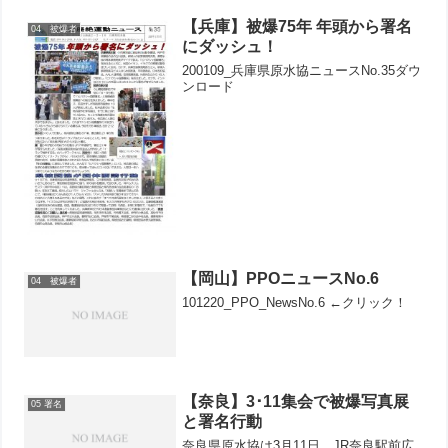
興奮があり、 https://ユニークカジノ.net/
最高のオンラインであり、私が今まで見
【兵庫】被爆75年 年頭から署名
04 被爆者
た...
にダッシュ！
200109_兵庫県原水協ニュースNo.35ダウ
ンロード
【岡山】PPOニュースNo.6
04 被爆者
101220_PPO_NewsNo.6 ←クリック！
【奈良】3･11集会で被爆写真展
05 署名
と署名行動
奈良県原水協は3月11日、JR奈良駅前広