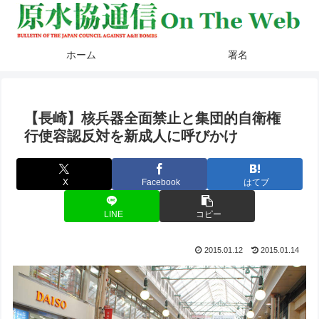
ホーム
署名
【長崎】核兵器全面禁止と集団的自衛権
行使容認反対を新成人に呼びかけ
X
Facebook
はてブ
LINE
コピー
2015.01.12
2015.01.14