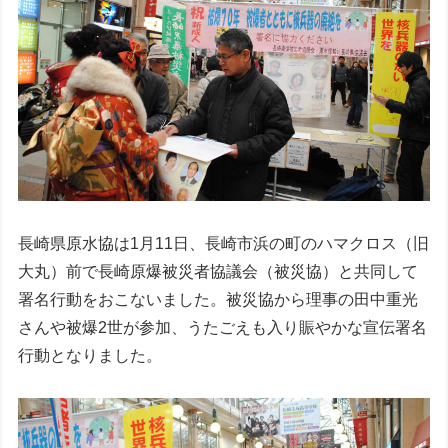
長崎県原水協は1月11日、長崎市浜の町のハマクロス（旧
大丸）前で長崎原爆被災者協議会（被災協）と共同して
署名行動をおこないました。被災協から理事の田中重光
さんや被爆2世が参加、うたごえも入り賑やかな宣伝署名
行動となりました。