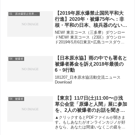
【2019年原水爆禁止国民平和大
01 原水爆禁止世界大会
行進】2020年・被爆75年へ：非
核・平和の日本、核兵器のない世
界のために共同し、ともに歩こう
NEW! 東京コース（三多摩）ダウンロー
ドNEW! 東京コース（23区）ダウンロー
ド2019年5月6日東京⇨広島コースダウン
ロード東京・神奈川国際青年リレー行進
者 ゲレーロ・AG・サニョ プロフィー
ルダウンロード2019平和行進コースダウ
【日本原水協】雨の中でも署名と
04 被爆者
ン...
被爆者募金を訴え2018年最後の
6・9行動
181207_日本原水協活動交流ニュース
Download
【東京】11/7日(土)11:00〜@浅
04 被爆者
草公会堂「原爆と人間」展に参加
を、2人の被爆者のお話を聞きま
す ちひろカレンダー各地域・新
▲クリックするとPDFファイルが開きま
婦人の大奮闘で5,304本の普及
す。もしあなたがオンラインカジノが好
きなら、あなたは間違いなくこの庭を気
日本政府は核兵器禁止条約締結決
に入るでしょう。この庭には膨大な量の
議に棄権―おかしいぞ