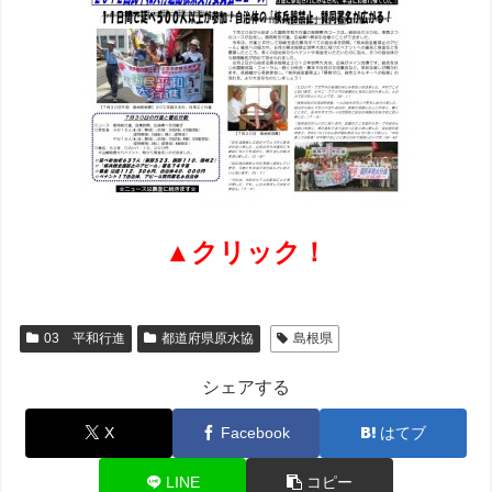
▲クリック！
03 平和行進
都道府県原水協
島根県
シェアする
X
Facebook
はてブ
LINE
コピー