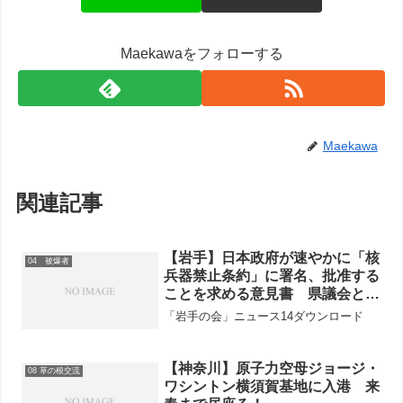
Maekawaをフォローする
Maekawa
関連記事
【岩手】日本政府が速やかに「核
04 被爆者
兵器禁止条約」に署名、批准する
ことを求める意見書 県議会と
32市町村議会で採択 全県的広
「岩手の会」ニュース14ダウンロード
がり97％！全国トップ
【神奈川】原子力空母ジョージ・
08 草の根交流
ワシントン横須賀基地に入港 来