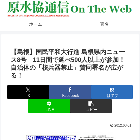
ホーム
署名
【島根】国民平和大行進 島根県内ニュー
ス8号 11日間で延べ500人以上が参加！
自治体の「核兵器禁止」賛同署名が広が
る！
X
Facebook
はてブ
LINE
コピー
2012.08.01