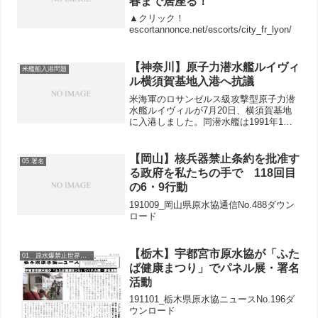
春まで居座る！
▲クリック！
escortannonce.net/escorts/city_fr_lyon/
【神奈川】原子力潜水艦ルイヴィ
米艦船入港問題
ル横須賀基地入港へ抗議
米海軍のロサンゼルス級攻撃型原子力潜
水艦ルイヴィルが7月20日、横須賀基地
に入港しました。同潜水艦は1991年1
月、砂漠の嵐作戦で戦闘哨戒巡航をおこ
ない、イラク国内に向け最初のトマホー
ク巡航ミサイルを発射しています。原子
【岡山】核兵器禁止条約を批准す
05 署名
力潜水艦の入港は今年...
る政府を私たちの手で 118回目
の6・9行動
191009_岡山県原水協通信No.488ダウン
ロード
【栃木】宇都宮市原水協が「ふた
01 原水爆禁止世界大会
ば健康まつり」でパネル展・署名
活動
191101_栃木県原水協ニュースNo.196ダ
ウンロード