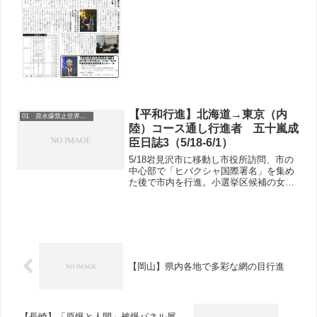
【平和行進】北海道→東京（内
01 原水爆禁止世界大会
陸）コース通し行進者 五十嵐成
臣日誌3（5/18-6/1）
5/18岩見沢市に移動し市役所訪問、市の
中心部で「ヒバクシャ国際署名」を集め
た後で市内を行進。小選挙区候補の女鹿
さんも参加。「この選挙区はJR北海道の
廃止路線の半分がある。大変なところで
す」と。5/19江別市は2015年に「平和都
市宣言」を...
【岡山】県内各地で多彩な網の目行進
【長崎】「原爆と人間」被爆パネル展