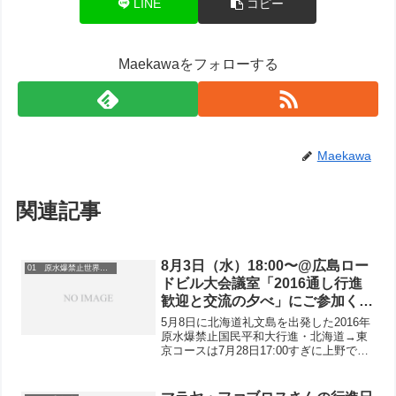
LINE
コピー
Maekawaをフォローする
Maekawa
関連記事
8月3日（水）18:00〜@広島ロー
01 原水爆禁止世界大会
ドビル大会議室「2016通し行進
歓迎と交流の夕べ」にご参加くだ
さい
5月8日に北海道礼文島を出発した2016年
原水爆禁止国民平和大行進・北海道→東
京コースは7月28日17:00すぎに上野で終
結します。韓国からの国際青年リレー行
進者を含む5人の通し行進者が歩いている
行進は8月4日（木）11:30頃に平和記念