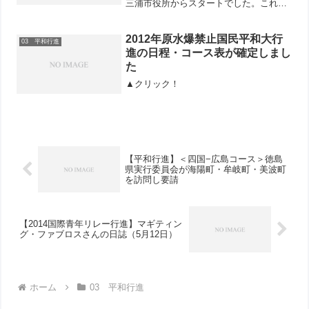
三浦市役所からスタートでした。これま
での日記でおわかりでしょうが、私たち
は毎日開会式と閉会式を行っています。
その街に住む被爆者の方々からのメッセ
2012年原水爆禁止国民平和大行
03 平和行進
ージや地域の原水協、そし...
進の日程・コース表が確定しまし
た
▲クリック！
【平和行進】＜四国−広島コース＞徳島
県実行委員会が海陽町・牟岐町・美波町
を訪問し要請
【2014国際青年リレー行進】マギティン
グ・ファブロスさんの日誌（5月12日）
ホーム
03 平和行進