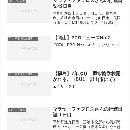
マラヤ・ファブロスさんの行進日
03 平和行進
公...
誌49日目
平和行進四十九日目：向日市、長岡京
市、八幡市今日のコースは向日市、長岡
京市，大山崎町を歩いて終点は八幡市役
所でした。最初の3つの市はかつて京都に
都が移る前の古い都だった場所です。約
1000年も前の事です。今の日本の首都は
【岡山】PPOニュースNo.2
01 原水爆禁止世界大会
東京です。日曜日だっ...
100701_PPO_NewsNo.2 ←クリック！
【福島】7年ぶり 原水協学校開
01 原水爆禁止世界大会
かれる。（5/11 郡山市にて）
▲クリック！
マラヤ・ファブロスさんの行進日
03 平和行進
誌９日目
平和行進九日目：三浦市役所から横須賀
市のヴェルニー公園（臨海公園）今日は