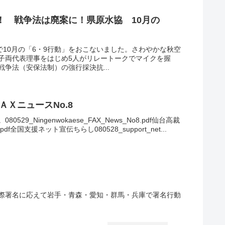
！ 戦争法は廃案に！県原水協 10月の
で10月の「6・9行動」をおこないました。さわやかな秋空
子両代表理事をはじめ5人がリレートークでマイクを握
争法（安保法制）の強行採決抗...
ＡＸニュースNo.8
9_Ningenwokaese_FAX_News_No8.pdf仙台高裁
t.pdf全国支援ネット宣伝ちらし080528_support_net...
際署名に応えて岩手・青森・愛知・群馬・兵庫で署名行動