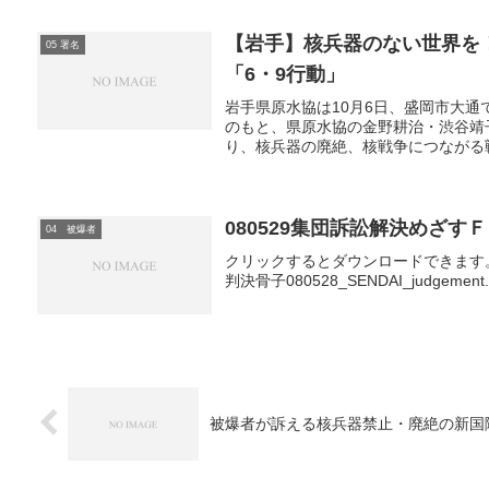
【岩手】核兵器のない世界を
05 署名
「6・9行動」
岩手県原水協は10月6日、盛岡市大通
のもと、県原水協の金野耕治・渋谷靖
り、核兵器の廃絶、核戦争につながる戦
080529集団訴訟解決めざすＦ
04 被爆者
クリックするとダウンロードできます。08052
判決骨子080528_SENDAI_judgemen
被爆者が訴える核兵器禁止・廃絶の新国