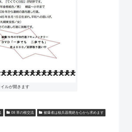
ァイルが開きます
名
08 草の根交流
被爆者は核兵器廃絶を心から求めます