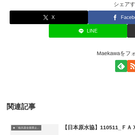
シェア
X
Faceb
LINE
Maekawaを
関連記事
【日本原水協】110511_Ｆ
★「核兵器全面禁止」