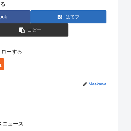
する
ook
はてブ
コピー
フォローする
Maekawa
ＡＸニュース