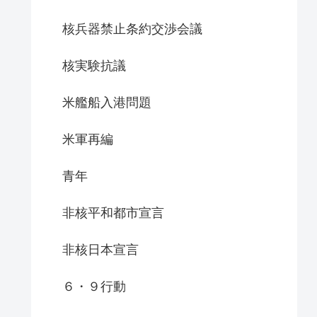
核兵器禁止条約交渉会議
核実験抗議
米艦船入港問題
米軍再編
青年
非核平和都市宣言
非核日本宣言
６・９行動