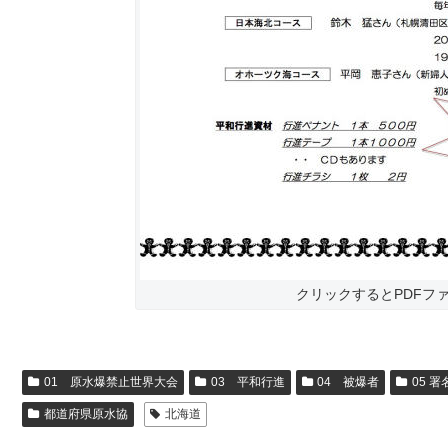
クリックするとPDFフ
01 原水爆禁止世界大会
03 平和行進
04 被爆者
05 署
都道府県原水協
北海道