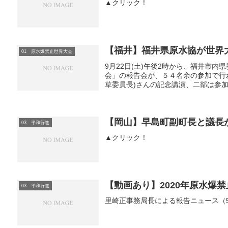
▲クリック！
【福井】福井県原水協が世界
01 原水爆禁止世界大会
9月22日(土)午後2時から、福井市内
会」の報告会が、５４名余の参加で行
草委員長)さんの記念講演、二部は参加
【岡山】早島町副町長と議長
03 平和行進
▲クリック！
【動画あり】2020年原水爆
03 平和行進
里崎正事務局長による報告ニュース（