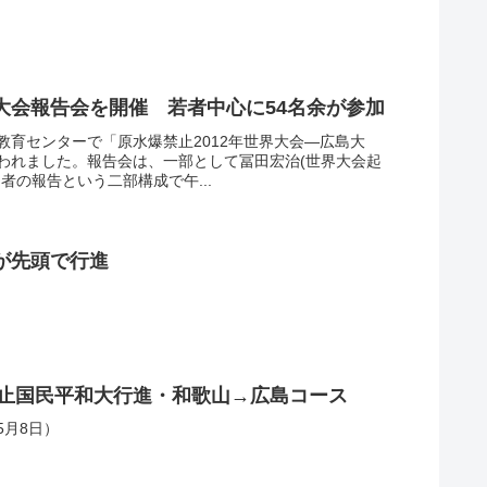
大会報告会を開催 若者中心に54名余が参加
県教育センターで「原水爆禁止2012年世界大会―広島大
われました。報告会は、一部として冨田宏治(世界大会起
者の報告という二部構成で午...
が先頭で行進
禁止国民平和大行進・和歌山→広島コース
5月8日）