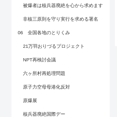
被爆者は核兵器廃絶を心から求めます
非核三原則を守り実行を求める署名
06 全国各地のとりくみ
21万羽おりづるプロジェクト
NPT再検討会議
六ヶ所村再処理問題
原子力空母母港化反対
原爆展
核兵器廃絶国際デー