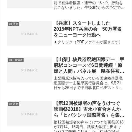
前で被爆者援護・連帯の「6・9」行動を
おこないました。午後3時からの予定でし
たが、開始当初は暴風が吹き、ときおり
大粒の雨が降るなか5人の参加で18筆の
「核兵器全面禁止のアピール」署名が寄
【兵庫】スタートしました
05 署名
せられました。...
2015年NPT兵庫の会 50万署名
をニューヨーク行動へ
▲クリック（PDFファイルが開きます）
【山梨】核兵器廃絶国際デー 甲
04 被爆者
府駅コンコースで6日間連続「原
爆と人間」パネル展 県在住被爆
者のメッセージを配布
山梨県原水協も入っている国連核兵器廃
絶国際デー山梨県実行委員会は、9月21
日から26日まで甲府駅北口ペデストリア
ンデッキで「原爆と人間」パネル展を開
催しました。6日間の累計で来館者943
人、「核兵器全面禁止のアピール」署名
【第12回被爆者の声をうけつぐ
05 署名
95人分、7693...
映画祭2018】吉永小百合さんか
ら「ヒバクシャ国際署名」を集め
る人にエール
第12回被爆者の声をうけつぐ映画祭2018
が7月14、15両日、武蔵大学江古田キャ
ンパスで開催されました。初日の14日に