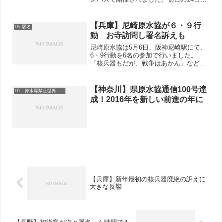
は、「愛と死の記録」（1966年、蔵原惟
繕監督）の上映前に同作で主演を務めた
吉永小百合さんと映画監督の宮崎信恵さ
【兵庫】尼崎原水協が６・９行
05 署名
んによる...
動 お寺訪問し署名訴えも
尼崎原水協は5月6日、阪神尼崎駅にて、
6・9行動を6名の参加で行いました。
「核兵器もだが、戦争はあかん」などの
声もあり、雨あがりのなか、46筆の署名
が集まりました。15枚の原爆写真の展示
をし、たくさんの人がじっくり見ていき
【神奈川】県原水協通信100号達
01 原水爆禁止世界大会
ました。昼食後、4...
成！2016年を新しい前進の年に
【兵庫】新年最初の核兵器廃絶の訴えに
大きな反響