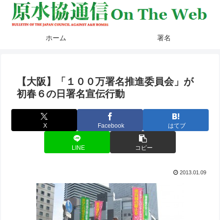
ホーム
署名
【大阪】「１００万署名推進委員会」が
初春６の日署名宣伝行動
X
Facebook
はてブ
LINE
コピー
2013.01.09