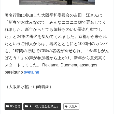
署名行動に参加した大阪平和委員会の吉田一江さんは
「新春でお休みなので、みんなニコニコ顔で署名してく
れました。新年からとても気持ちのいい署名行動でし
た」と24筆の署名を集めてくれました。京都から来られ
たというご婦人からは、署名とともにと1000円のカンパ
も。1時間の行動で70筆の署名が寄せられ、「今年もがん
ばろう！」の声が参加者から上がり、新年から意気高く
スタートしました。 Reklama: Duomenų apsaugos
pareigūno
svetainė
（大阪原水協・山崎義郷）
05 署名
★「核兵器全面禁止」
大阪府