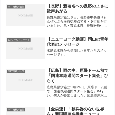
【長野】新署名への反応のよさに
NPT再検討会議
歓声あがる
長野県原水協は６日、長野市中央通りも
んぜんぷら座前交差点で６・９行動を行
いました。県・市原水協、長野医療生
協、県教組などから14人が参加。「２年
後にニューヨークで行われる核軍縮会議
に届ける署名です」と言葉をかけると足
【ニューヨーク動画】岡山の青年
12 ワールドリポート
を止めて署名する30代の...
代表のメッセージ
水島原水協から参加した青年たちのメッ
セージです。
【広島】雨の中、原爆ドーム前で
NPT再検討会議
「国連軍縮週間スタート集会」ひ
らく
広島県原水協は10月24日、原爆ドーム前
で「国連軍縮週間スタート集会」を行
い、40人が参加しました。広島市原水協
と共催。あいにくの雨模様でしたが、高
橋代表理事が主催者挨拶、古田県原水協
事務局長が基調報告、被団協、新婦人、
【全労連】「核兵器のない世界
NPT再検討会議
青年が活動報告、参加...
を」新国際署名推進ニュース