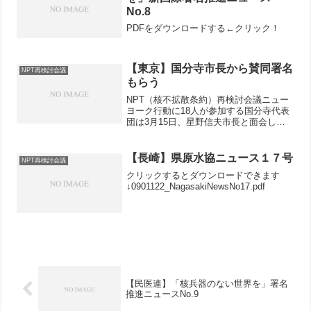
No.8
PDFをダウンロードする←クリック！
【東京】国分寺市長から賛同署名
NPT再検討会議
もらう
NPT（核不拡散条約）再検討会議ニュー
ヨーク行動に18人が参加する国分寺代表
団は3月15日、星野信夫市長と面会し、
「核兵器のない世界を」署名への賛同を
要請しました。代表団参加者は、要請文
と、全国の首長・議長の署名賛同一覧、
【長崎】県原水協ニュース１７号
NPT再検討会議
署名船積み送り出し...
クリックするとダウンロードできます
↓0901122_NagasakiNewsNo17.pdf
【民医連】「核兵器のない世界を」署名
推進ニュースNo.9