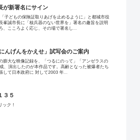
長が新署名にサイン
は、「子どもの保険証取りあげを止めるように」と都城市役
長峯誠市長に「核兵器のない世界を」署名の趣旨を説明
、こころよく応じ、その場で署名し...
 にんげんをかえせ」試写会のご案内
の膨大な映像記録を、「つるにのって」「アンゼラスの
構成、演出したのが本作品です。高齢となった被爆者たち
日本政府に 対して2003 年...
１３５
←クリック！