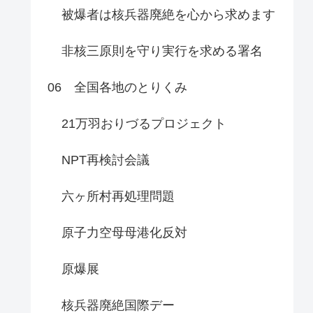
被爆者は核兵器廃絶を心から求めます
非核三原則を守り実行を求める署名
06 全国各地のとりくみ
21万羽おりづるプロジェクト
NPT再検討会議
六ヶ所村再処理問題
原子力空母母港化反対
原爆展
核兵器廃絶国際デー