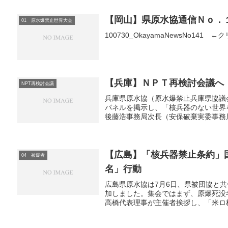
【岡山】県原水協通信Ｎｏ．
01 原水爆禁止世界大会
100730_OkayamaNewsNo141 
【兵庫】ＮＰＴ再検討会議へ
NPT再検討会議
兵庫県原水協（原水爆禁止兵庫県協議
パネルを掲示し、「核兵器のない世界
後藤浩事務局次長（安保破棄実委事務局
【広島】「核兵器禁止条約」
04 被爆者
名」行動
広島県原水協は7月6日、県被団協と
加しました。集会ではまず、原爆死没
高橋代表理事が主催者挨拶し、「米ロ核