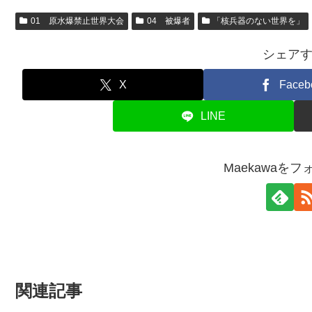
01 原水爆禁止世界大会
04 被爆者
「核兵器のない世界を」
シェア
X
Faceb
LINE
Maekawaを
関連記事