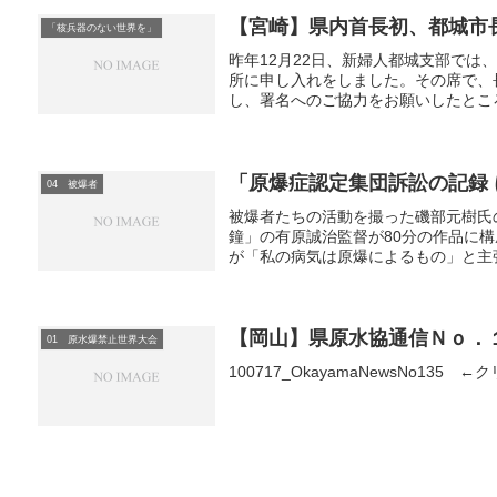
【宮崎】県内首長初、都城市
「核兵器のない世界を」
昨年12月22日、新婦人都城支部で
所に申し入れをしました。その席で、
し、署名へのご協力をお願いしたところ
「原爆症認定集団訴訟の記録
04 被爆者
被爆者たちの活動を撮った磯部元樹氏
鐘」の有原誠治監督が80分の作品に
が「私の病気は原爆によるもの」と主張して
【岡山】県原水協通信Ｎｏ．
01 原水爆禁止世界大会
100717_OkayamaNewsNo135 