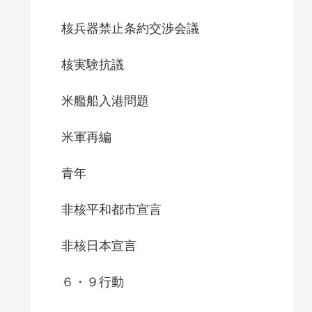
核兵器禁止条約交渉会議
核実験抗議
米艦船入港問題
米軍再編
青年
非核平和都市宣言
非核日本宣言
６・９行動