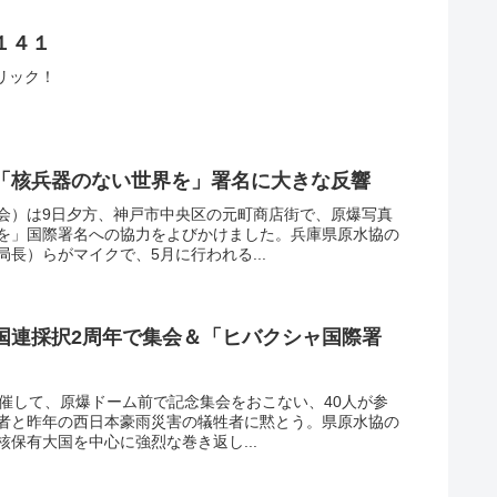
１４１
←クリック！
「核兵器のない世界を」署名に大きな反響
会）は9日夕方、神戸市中央区の元町商店街で、原爆写真
を」国際署名への協力をよびかけました。兵庫県原水協の
長）らがマイクで、5月に行われる...
国連採択2周年で集会＆「ヒバクシャ国際署
共催して、原爆ドーム前で記念集会をおこない、40人が参
者と昨年の西日本豪雨災害の犠牲者に黙とう。県原水協の
保有大国を中心に強烈な巻き返し...