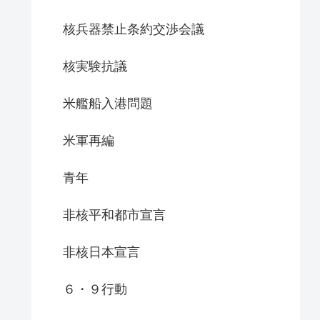
核兵器禁止条約交渉会議
核実験抗議
米艦船入港問題
米軍再編
青年
非核平和都市宣言
非核日本宣言
６・９行動