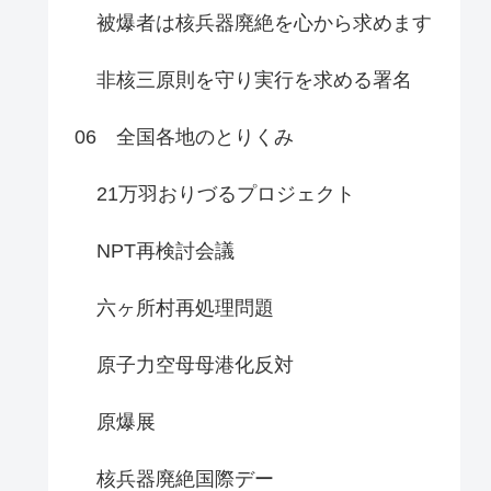
被爆者は核兵器廃絶を心から求めます
非核三原則を守り実行を求める署名
06 全国各地のとりくみ
21万羽おりづるプロジェクト
NPT再検討会議
六ヶ所村再処理問題
原子力空母母港化反対
原爆展
核兵器廃絶国際デー