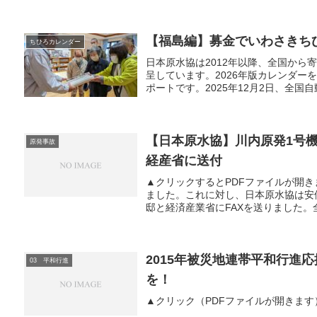
【福島編】募金でいわさきち
ちひろカレンダー
日本原水協は2012年以降、全国か
呈しています。2026年版カレンダ
ポートです。2025年12月2日、全国自
【日本原水協】川内原発1号
原発事故
経産省に送付
▲クリックするとPDFファイルが開
ました。これに対し、日本原水協は安
邸と経済産業省にFAXを送りました。
2015年被災地連帯平和行進応
03 平和行進
を！
▲クリック（PDFファイルが開きます