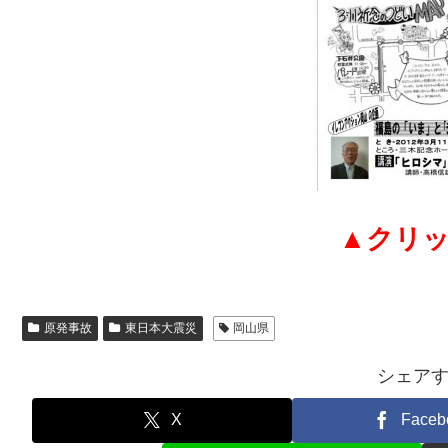
▲クリ
原発事故
東日本大震災
岡山県
シェア
X
Faceb