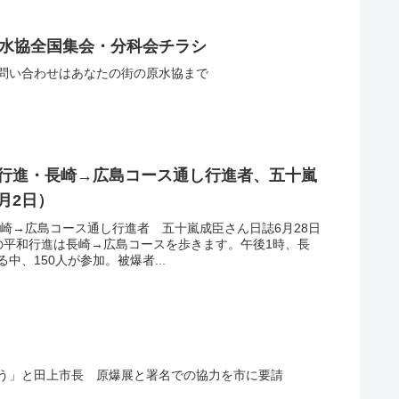
本原水協全国集会・分科会チラシ
ドお問い合わせはあなたの街の原水協まで
大行進・長崎→広島コース通し行進者、五十嵐
月2日）
長崎→広島コース通し行進者 五十嵐成臣さん日誌6月28日
の平和行進は長崎→広島コースを歩きます。午後1時、長
、150人が参加。被爆者...
う」と田上市長 原爆展と署名での協力を市に要請