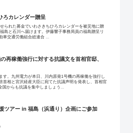
ひろカレンダー贈呈
ら寄せられた募金でいわさきちひろカレンダーを被災地に贈
ーを福島と石川へ届けます。伊藤響子事務局員の福島贈呈リ
動車交通労働組合総連合 ...
機の再稼働強行に対する抗議文を首相官邸、
きます。九州電力が本日、川内原発1号機の再稼働を強行し
倍首相と宮沢経産大臣に宛てた抗議声明を発表し、首相官
全国からも抗議を集中しましょう...
援ツアー in 福島（浜通り）企画にご参加
）