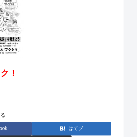
ック！
する
ook
はてブ