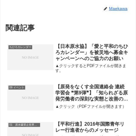
Maekawa
関連記事
【日本原水協】「愛と平和のちひ
ちひろカレンダー
ろカレンダー」を被災地へ募金キ
ャンペーンへのご協力のお願い
▲クリックするとPDFファイルが開きま
す。
【原発をなくす全国連絡会 連続
09 イベント
学習会 ❝第9弾❞】「知られざる原
発労働者の深刻な実態と改善の課
題」にご参加を
▲クリック（PDFファイルが開きます）
【平和行進】2016年国際青年リ
01 原水爆禁止世界大会
レー行進者からのメッセージ