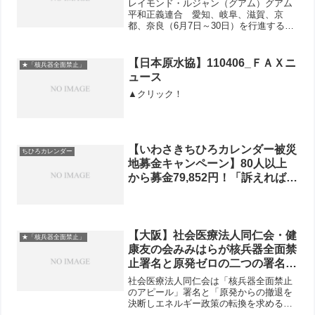
レイモンド・ルジャン（グアム）グアム
平和正義連合 愛知、岐阜、滋賀、京
都、奈良（6月7日～30日）を行進する予
定。 ハファ・アダイ！私はレイモン
ド・ルジャンです。チャモロ人であり、
社会福祉を専攻し、チャモロ研究を副専
【日本原水協】110406_ＦＡＸニ
★「核兵器全面禁止」
攻として学ぶグアム大学の...
ュース
▲クリック！
【いわさきちひろカレンダー被災
ちひろカレンダー
地募金キャンペーン】80人以上
から募金79,852円！「訴えれば応
えてくれます」ー山口逸郎さん
【大阪】社会医療法人同仁会・健
★「核兵器全面禁止」
康友の会みみはらが核兵器全面禁
止署名と原発ゼロの二つの署名を
裏表にして３万５千枚作成
社会医療法人同仁会は「核兵器全面禁止
のアピール」署名と「原発からの撤退を
決断しエネルギー政策の転換を求める署
名」の二つの署名を両面印刷した署名用