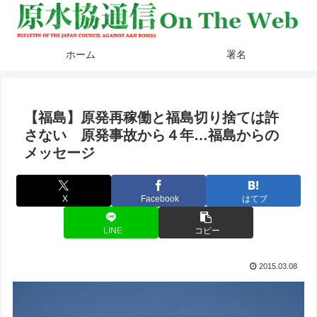
ホーム
署名
【福島】原発再稼働と福島切り捨ては許
さない 原発事故から４年…福島からの
メッセージ
X
Facebook
はてブ
LINE
コピー
2015.03.08