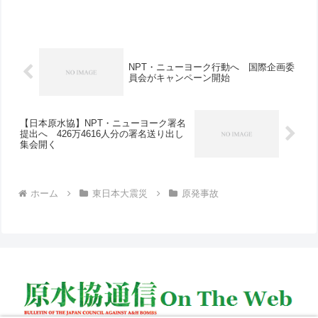
紙を作成しました。この署名用紙は3万5
千枚印刷され、同法人の共同組織である
「健康友の会みみはら」...
NPT・ニューヨーク行動へ 国際企画委
員会がキャンペーン開始
【日本原水協】NPT・ニューヨーク署名
提出へ 426万4616人分の署名送り出し
集会開く
ホーム
東日本大震災
原発事故