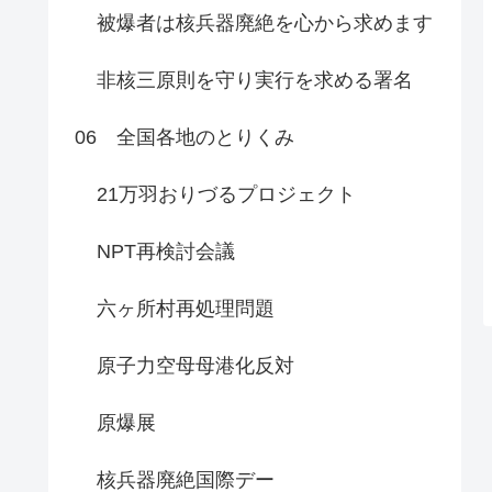
被爆者は核兵器廃絶を心から求めます
非核三原則を守り実行を求める署名
06 全国各地のとりくみ
21万羽おりづるプロジェクト
NPT再検討会議
六ヶ所村再処理問題
原子力空母母港化反対
原爆展
核兵器廃絶国際デー