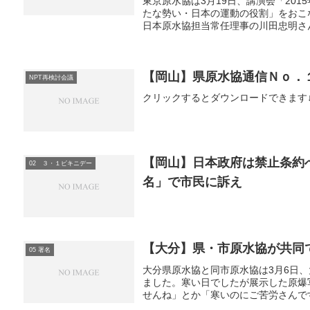
東京原水協は3月19日、講演会「20
たな勢い・日本の運動の役割」をおこ
日本原水協担当常任理事の川田忠明さん
【岡山】県原水協通信Ｎｏ．
NPT再検討会議
クリックするとダウンロードできます↓10021
【岡山】日本政府は禁止条約へ
02 ３・１ビキニデー
名」で市民に訴え
【大分】県・市原水協が共同で
05 署名
大分県原水協と同市原水協は3月6日、
ました。寒い日でしたが展示した原爆
せんね」とか「寒いのにご苦労さんです