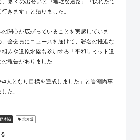
で、多くの出会いと『無駄な道路』『採れたて
て行きます」と語りました。
への関心が広がっていることを実感していま
め、全会員にニュースを届けて、署名の推進な
り組みや道原水協も参加する「平和サミット道
との報告がありました。
754人となり目標を達成しました」と岩淵尚事
ました。
原水協
北海道
する