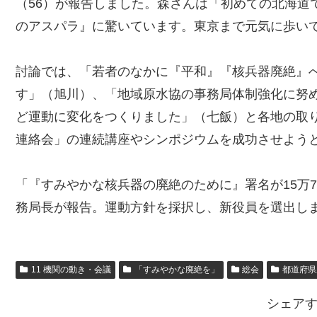
（56）が報告しました。森さんは「初めての北海道
のアスパラ』に驚いています。東京まで元気に歩い
討論では、「若者のなかに『平和』『核兵器廃絶』
す」（旭川）、「地域原水協の事務局体制強化に努
ど運動に変化をつくりました」（七飯）と各地の取
連絡会」の連続講座やシンポジウムを成功させよう
「『すみやかな核兵器の廃絶のために』署名が15万
務局長が報告。運動方針を採択し、新役員を選出し
11 機関の動き・会議
「すみやかな廃絶を」
総会
都道府県
シェア