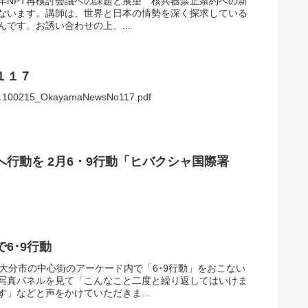
15年NPT再検討会議への課題と展望 核兵器禁止条約への新
ないます。講師は、世界と日本の情勢を深く探求している
です。お誘い合わせの上、...
１１７
5_OkayamaNewsNo117.pdf
行動を 2月6・9行動「ヒバクシャ国際署
6･9行動
大分市の中心街のアーケード内で「6･9行動」をおこない
写真パネルを見て「こんなこと二度と繰り返してはいけま
」などと声をかけていただきま...