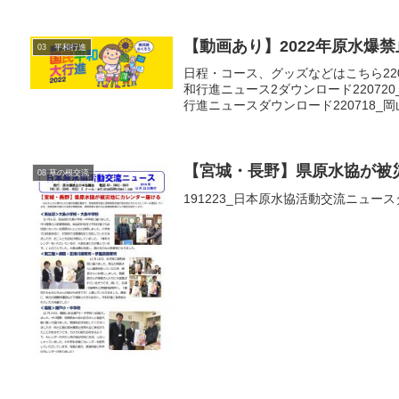
【動画あり】2022年原水爆
03 平和行進
日程・コース、グッズなどはこちら220
和行進ニュース2ダウンロード220720
行進ニュースダウンロード220718_岡山
【宮城・長野】県原水協が被
08 草の根交流
191223_日本原水協活動交流ニュー