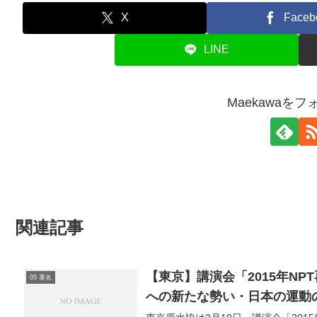
X
Faceb
LINE
Maekawaを
関連記事
【東京】講演会「2015年N
05 署名
への新たな勢い・日本の運動