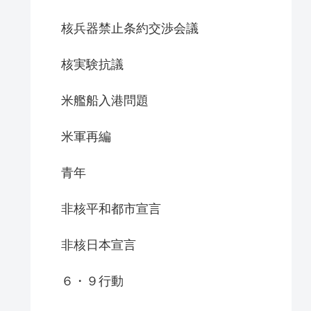
核兵器禁止条約交渉会議
核実験抗議
米艦船入港問題
米軍再編
青年
非核平和都市宣言
非核日本宣言
６・９行動