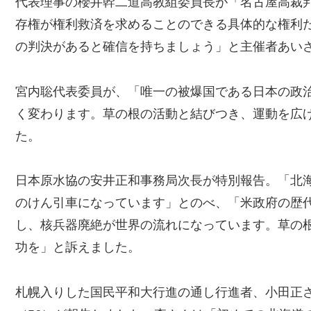
代表理事の櫻井幹二道高教組委員長が「名古屋高裁
存権が権利救済を求めることのできる具体的な権利
の判決があると確信を持ちましょう」と主催者あい
宮内聡代表委員が、「唯一の被爆国である日本の政
く変わります。草の根の活動と結びつき、運動を広
た。
日本原水協の安井正和事務局次長が特別報告。「北
のけん引車になっています」とのべ、「米政府の歴
し、核兵器廃絶が世界の流れになっています。草の
功を」と訴えました。
札幌入りした国民平和大行進の通し行進者、小田正さ