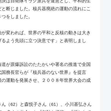
判決は自衛隊イラク派兵を違憲とし、平和的生
だと断じました。核兵器廃絶の運動の流れにこ
さつをしました。
治が変われば、世界の平和と反核の動きは大き
げるよう先頭に立つ決意です」と表明しまし
海道が原爆訴訟のたたかいや署名の推進で全国
代国務長官らが『核兵器のない世界』を提言
根の運動を発展させ、２００８年世界大会の成
ん（62）と森悦子さん（61）、小川基弘さん