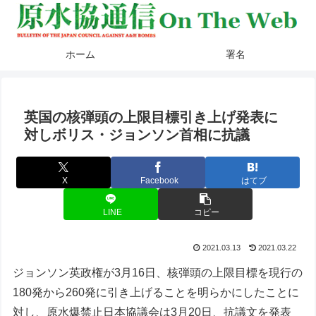
ホーム
署名
英国の核弾頭の上限目標引き上げ発表に
対しボリス・ジョンソン首相に抗議
X
Facebook
はてブ
LINE
コピー
2021.03.13
2021.03.22
ジョンソン英政権が3月16日、核弾頭の上限目標を現行の
180発から260発に引き上げることを明らかにしたことに
対し、原水爆禁止日本協議会は3月20日、抗議文を発表