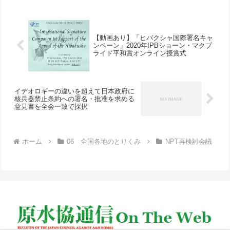
文）。日本原水協から、安井正和事務局
長、高草木博代表理事、土田...
【動画あり】「ヒバクシャ国際署名キャ
ンペーン」2020年IPBショーン・マクブ
ライド平和賞オンライン授賞式
イデオロギーの違いを超えて日本政府に
核兵器禁止条約への署名・批准を求める
意見書を全会一致で採択
ホーム
06 全国各地のとりくみ
NPT再検討会議