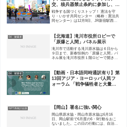
交、核兵器禁止条約に参加し、世
界の平和と安全に貢献する日本の
戦争する国づくりストップ！ 憲法を守
実現を
り・いかす共同センター （略称：憲法共
同センター）は12月9日、JR新宿駅西
口・小田急百貨店前で「9の日」宣伝をお
こない、日本原水協の安井正和事務局長
も「憲法改悪に反対する全国署名」をよ
【北海道】滝川市役所ロビーで
04 被爆者
びかけました。スピ...
「原爆と人間」パネル展示
滝川市で活動する滝川原水協は６日から
９日まで、新春恒例の「原爆と人間」パ
ネル展を滝川市役所１階ロビーで開きま
した。
【動画・日本語同時通訳有り】第
04 被爆者
13回アジア・ヨーロッパ人民フ
ォーラム 「戦争犠牲者と大量破
壊兵器被害者との連帯オープンス
ペース」
【岡山】署名に強い関心
NPT再検討会議
岡山県原水協・岡山市原水協は6月16
日、岡山駅前で6月度の6・9行動をおこ
ないました。この日の行動には、自治労