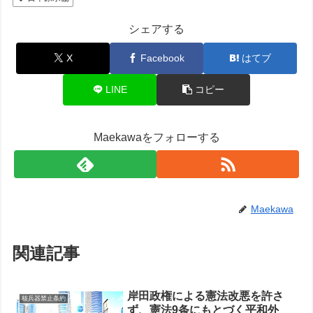
シェアする
X
Facebook
はてブ
LINE
コピー
Maekawaをフォローする
Maekawa
関連記事
岸田政権による憲法改悪を許さ
核兵器禁止条約
ず、憲法9条にもとづく平和外