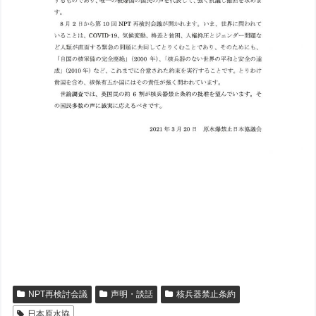
NPT再検討会議
声明・談話
核兵器禁止条約
日本原水協