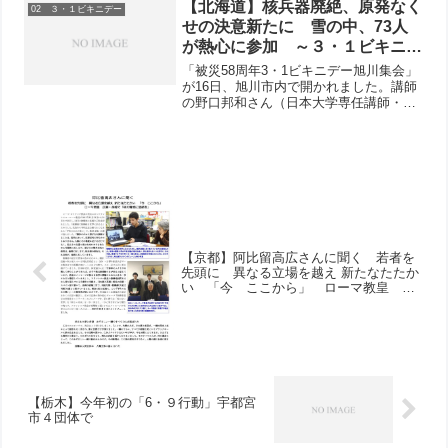
感想として「みなさんは正しいことをし
【北海道】核兵器廃絶、原発なく
02 ３・１ビキニデー
ています」この潘基文事務...
せの決意新たに 雪の中、73人
が熱心に参加 ～３・１ビキニデ
ー旭川集会
「被災58周年3・1ビキニデー旭川集会」
が16日、旭川市内で開かれました。講師
の野口邦和さん（日本大学専任講師・福
島大学客員教授）が「ビキニ水爆実験か
ら福島原発を考える」と題して講演しま
した。福島で何度も現地調査している野
口さんに、参加者か...
【京都】阿比留高広さんに聞く 若者を
先頭に 異なる立場を越え 新たなたたか
い 「今 ここから」 ローマ教皇 広
島・長崎で「核の脅威に団結を」
【栃木】今年初の「6・９行動」宇都宮
市４団体で