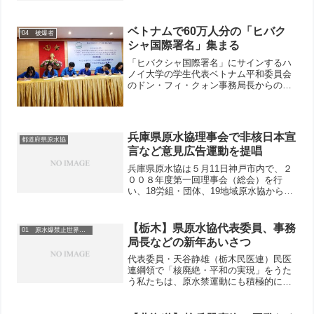
ベトナムで60万人分の「ヒバク
04 被爆者
シャ国際署名」集まる
「ヒバクシャ国際署名」にサインするハ
ノイ大学の学生代表ベトナム平和委員会
のドン・フィ・クォン事務局長からの連
絡によると、現在ベトナムでは60万人分
の「ヒバクシャ国際署名」が集まってい
るとのことです。日本原水協は2019年11
月にベトナムに代...
兵庫県原水協理事会で非核日本宣
都道府県原水協
言など意見広告運動を提唱
兵庫県原水協は５月11日神戸市内で、２
００８年度第一回理事会（総会）を行
い、18労組・団体、19地域原水協から73
人が出席しました。
【栃木】県原水協代表委員、事務
01 原水爆禁止世界大会
局長などの新年あいさつ
代表委員・天谷静雄（栃木民医連）民医
連綱領で「核廃絶・平和の実現」をうた
う私たちは、原水禁運動にも積極的にと
りくみ、昨年の長崎大会には２人の青年
職員を派遣することができました。その