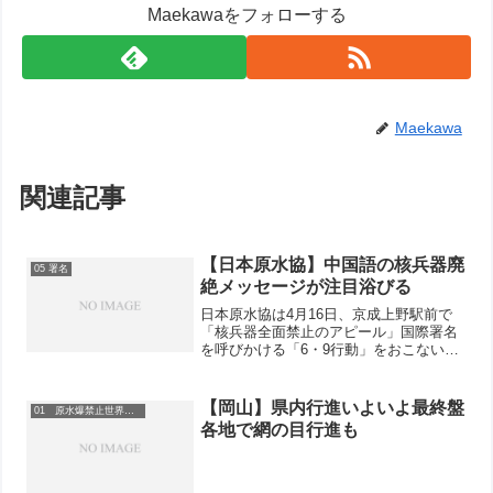
Maekawaをフォローする
Maekawa
関連記事
【日本原水協】中国語の核兵器廃
05 署名
絶メッセージが注目浴びる
日本原水協は4月16日、京成上野駅前で
「核兵器全面禁止のアピール」国際署名
を呼びかける「6・9行動」をおこないま
した。中国や台湾からの観光客が多く通
るため、「非核平和のアジアを」「核兵
器をなくそう」「あなたも署名を」とい
【岡山】県内行進いよいよ最終盤
01 原水爆禁止世界大会
う言葉を中国語で書い...
各地で網の目行進も