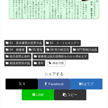
01 原水爆禁止世界大会
02 ３・１ビキニデー
04 被爆者
05 署名
08 草の根交流
NPT再検討会議
核兵器禁止条約
被爆者は核兵器廃絶を心から求めます
都道府県原水協
青年
神奈川県
シェアする
X
Facebook
はてブ
LINE
コピー