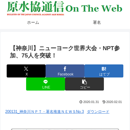
ホーム
署名
【神奈川】ニューヨーク世界大会・NPT参
加、75人を突破！
X
Facebook
はてブ
LINE
コピー
2020.01.31
2020.02.01
200131_神奈川ＮＰＴ・署名推進ＮＥＷＳNo.3
ダウンロード